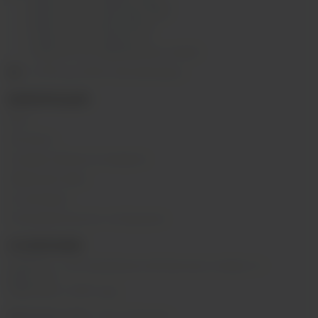
г.Иркутск, ул. Лермонтова, 2;
г.Иркутск, ул. Сергеева, 3/3А
г.Иркутск, ул. Мухиной, 8
г. Иркутск, ул. Горная, 5/1
г. Иркутск, ул. Байкальская, 244в/3
с 10:00 до 22:00, Без выходных
ИНФОРМАЦИЯ
Блог
Контакты
Условия обмена и возврата
Обратная связь
О компании
Пользовательское соглашение
О КОМПАНИИ
SIBVAPE - сеть магазинов электронных сигарет в г.
Иркутске.
Работаем с 2015 года.
@sibvape_chat
– Мы в Telegram