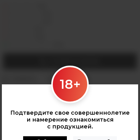
Седова, 36Б —
Лермонтова, 2 —
Сергеева, 3/3а —
Горная, 5/1 —
Мухиной, 8 —
Байкальская, 244в/3 —
УТОЧНИТЬ НАЛИЧИЕ
18+
Категории:
КАРТРИДЖИ ДЛЯ POD
Подтвердите свое совершеннолетие
и намерение ознакомиться
с продукцией.
0
О ТОВАРЕ
ОТЗЫВЫ