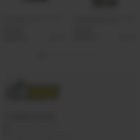
Картридж Vaporesso XROS POD
Картридж Veelar L1 Pod Cartridge
(3ml, 0.6ohm)
Top Filling (2ml, 1.2ohm)
290 руб
290 руб
Выбрать
Выбрать
+7 (3952) 902-555
ekalyan38@gmail.com
г.Иркутск, ул. Седова, 36Б;