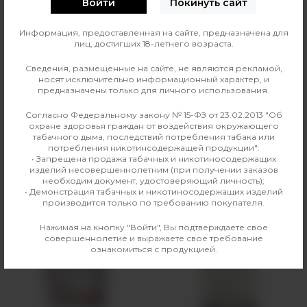
Войти
Покинуть сайт
Информация, предоставленная на сайте, предназначена для
Производитель
Vaporesso
лиц, достигших 18-летнего возраста.
Совместимые модели
XROS, XROS 2, XROS 3,
Сведения, размещенные на сайте, не являются рекламой,
носят исключительно информационный характер, и
XROS 3 Mini, XROS 3
предназначены только для личного использования.
NANO, XROS Mini, XROS
Nano
Согласно Федеральному закону № 15-ФЗ от 23.02.2013 "Об
охране здоровья граждан от воздействия окружающего
табачного дыма, последствий потребления табака или
потребления никотинсодержащей продукции":
• Запрещена продажа табачных и никотиносодержащих
Аналогичные товары
изделий несовершеннолетним (при получении заказов
необходим документ, удостоверяющий личность);
• Демонстрация табачных и никотиносодержащих изделий
производится только по требованию покупателя.
Нажимая на кнопку "Войти", Вы подтверждаете свое
совершеннолетие и выражаете свое требование
ознакомиться с продукцией.