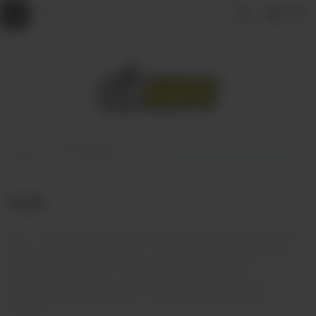
Главная
АРОМАМИКСЫ
Cult
Cult
Cult - линейка знакомых вкусов в формате аромамиксов от
Taboo. Ядро всей палитры - сочетания ягод и фруктов с
напитками. Жидкость отлично подойдет как на
ежедневный формат, так и для экспериментов, так как
отлично сбалансирована и не уходит в излишнюю
сладость.