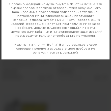
НЕТ В НАЛИЧИИ
Согласно Федеральному закону № 15-ФЗ от 23.02.2013 "Об
охране здоровья граждан от воздействия окружающего
табачного дыма, последствий потребления табака или
потребления никотинсодержащей продукции":
• Запрещена продажа табачных и никотиносодержащих
изделий несовершеннолетним (при получении заказов
необходим документ, удостоверяющий личность);
• Демонстрация табачных и никотиносодержащих изделий
производится только по требованию покупателя.
Нажимая на кнопку "Войти", Вы подтверждаете свое
совершеннолетие и выражаете свое требование
ознакомиться с продукцией.
Виноградная кола
Ежевичный Спрайт
Ароматизатор Cult The Legend
Ароматизатор Cult Empire
(Виноградная кола)
(Ежевичный Спрайт)
490 руб
490 руб
Выбрать
Нет в наличии