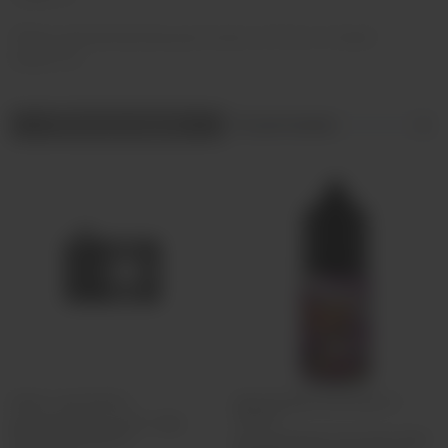
Объем ароматизатора рассчитан на 30 мл готовой
жидкости.
Фильтр товаров
Крем-сода Манго
Малиновый лимонад со
Льдом
Ароматизатор Cult Dr. Soda
(Крем-сода Манго)
Ароматизатор Cult Lemon Killer