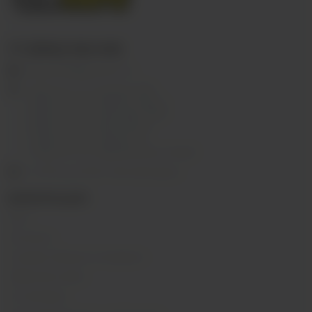
+7 (3952) 902-555
ekalyan38@gmail.com
г.Иркутск, ул. Седова, 36Б;
г.Иркутск, ул. Лермонтова, 2;
г.Иркутск, ул. Сергеева, 3/3А
г.Иркутск, ул. Мухиной, 8
г. Иркутск, ул. Горная, 5/1
г. Иркутск, ул. Байкальская, 244в/3
с 10:00 до 22:00, Без выходных
ИНФОРМАЦИЯ
Блог
Контакты
Условия обмена и возврата
Обратная связь
О компании