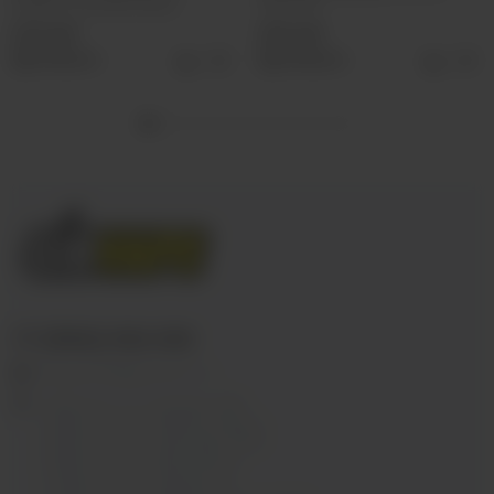
0.15ohm / 75-90W (iTank)
POD MTL
220 руб
250 руб
Выбрать
Выбрать
+7 (3952) 902-555
ekalyan38@gmail.com
г.Иркутск, ул. Седова, 36Б;
г.Иркутск, ул. Лермонтова, 2;
г.Иркутск, ул. Сергеева, 3/3А
г.Иркутск, ул. Мухиной, 8
г. Иркутск, ул. Горная, 5/1