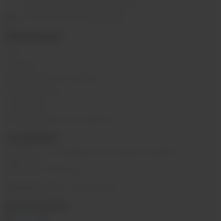
г. Иркутск, ул. Байкальская, 244в/3
с 10:00 до 22:00, Без выходных
ИНФОРМАЦИЯ
Блог
Контакты
Условия обмена и возврата
Обратная связь
О компании
Пользовательское соглашение
О КОМПАНИИ
SIBVAPE - сеть магазинов электронных сигарет в г.
Иркутске.
Работаем с 2015 года.
@sibvape_chat
– Мы в Telegram
МЫ В СОЦСЕТЯХ