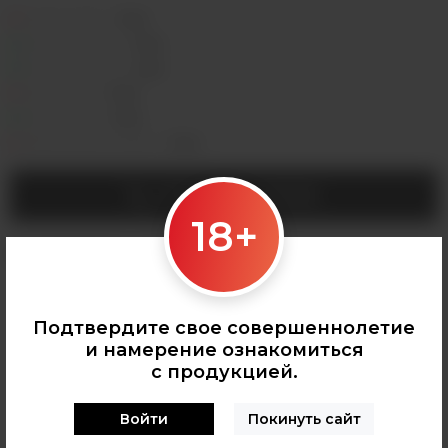
Седова, 36Б —
Лермонтова, 2 —
Сергеева, 3/3а —
Горная, 5/1 —
Мухиной, 8 —
Байкальская, 244в/3 —
УТОЧНИТЬ НАЛИЧИЕ
18+
Категории:
КАРТРИДЖИ ДЛЯ POD
Подтвердите свое совершеннолетие
и намерение ознакомиться
с продукцией.
Войти
Покинуть сайт
0
О ТОВАРЕ
ОТЗЫВЫ