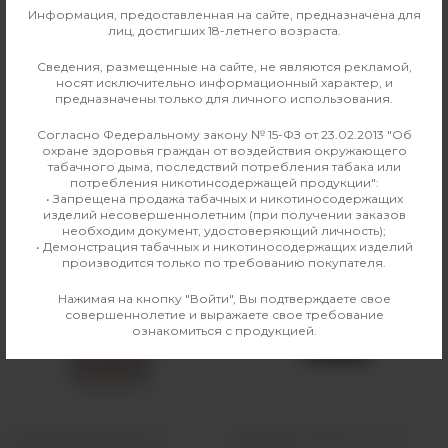
Информация, предоставленная на сайте, предназначена для
лиц, достигших 18-летнего возраста.
Производитель
Vaporesso
Сведения, размещенные на сайте, не являются рекламой,
носят исключительно информационный характер, и
Совместимые модели
iTank
предназначены только для личного использования.
Согласно Федеральному закону № 15-ФЗ от 23.02.2013 "Об
охране здоровья граждан от воздействия окружающего
табачного дыма, последствий потребления табака или
Аналогичные товары
потребления никотинсодержащей продукции":
• Запрещена продажа табачных и никотиносодержащих
изделий несовершеннолетним (при получении заказов
необходим документ, удостоверяющий личность);
• Демонстрация табачных и никотиносодержащих изделий
производится только по требованию покупателя.
Нажимая на кнопку "Войти", Вы подтверждаете свое
совершеннолетие и выражаете свое требование
ознакомиться с продукцией.
Испаритель Vaporesso GTi
Картридж Vaporesso Luxe XR