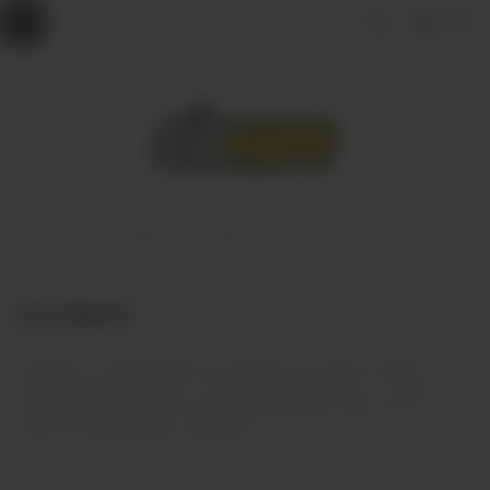
Главная
ОДНОРАЗКИ
UGOBAR
UGOBAR
UGOBAR - миниатюрные одноразки на 1500 затяжек.
Самый главный акцент, не смотря на размеры - яркость и
насыщенность вкуса. Идеальный вариант для тех, кто
устал от громоздких устройств.