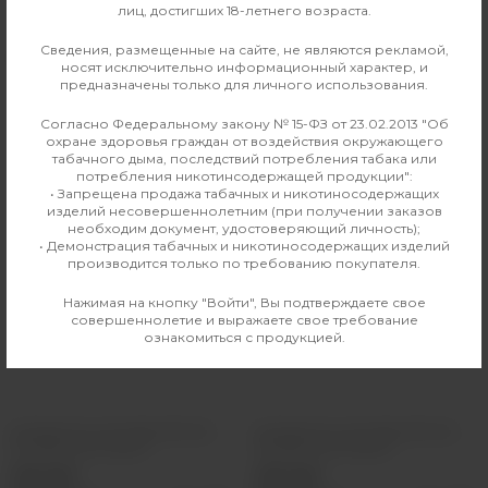
лиц, достигших 18-летнего возраста.
Сведения, размещенные на сайте, не являются рекламой,
Производитель
Smoant
носят исключительно информационный характер, и
предназначены только для личного использования.
Согласно Федеральному закону № 15-ФЗ от 23.02.2013 "Об
охране здоровья граждан от воздействия окружающего
Аналогичные товары
табачного дыма, последствий потребления табака или
потребления никотинсодержащей продукции":
• Запрещена продажа табачных и никотиносодержащих
изделий несовершеннолетним (при получении заказов
необходим документ, удостоверяющий личность);
• Демонстрация табачных и никотиносодержащих изделий
производится только по требованию покупателя.
Нажимая на кнопку "Войти", Вы подтверждаете свое
совершеннолетие и выражаете свое требование
ознакомиться с продукцией.
Испаритель Lost Vape UB Ultra
Испаритель Lost Vape UB Ultra
M7 Mesh Coil 0.2ohm
M6 Mesh Coil 0.3ohm
250 руб
250 руб