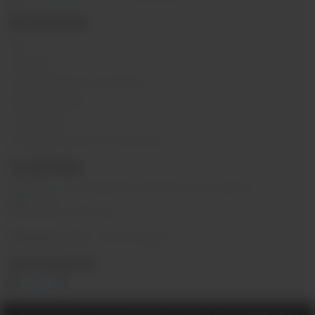
ИНФОРМАЦИЯ
Блог
Контакты
Условия обмена и возврата
Обратная связь
О компании
Пользовательское соглашение
О КОМПАНИИ
SIBVAPE - сеть магазинов электронных сигарет в г.
Иркутске.
Работаем с 2015 года.
@sibvape_chat
– Мы в Telegram
МЫ В СОЦСЕТЯХ