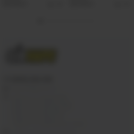
Выбрать
Выбрать
+7 (3952) 902-555
ekalyan38@gmail.com
г.Иркутск, ул. Седова, 36Б;
г.Иркутск, ул. Лермонтова, 2;
г.Иркутск, ул. Сергеева, 3/3А
г.Иркутск, ул. Мухиной, 8
г. Иркутск, ул. Горная, 5/1
г. Иркутск, ул. Байкальская, 244в/3
с 10:00 до 22:00, Без выходных