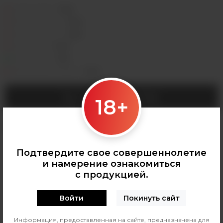
Седова, 36Б —
Лермонтова, 2 —
Сергеева, 3/3а —
Горная, 5/1 —
Мухиной, 8 —
Байкальская, 244в/3 —
УТОЧНИТЬ НАЛИЧИЕ
18+
Категории:
КАРТРИДЖИ ДЛЯ POD
Подтвердите свое совершеннолетие
и намерение ознакомиться
с продукцией.
Войти
Покинуть сайт
0
О ТОВАРЕ
ОТЗЫВЫ
Информация, предоставленная на сайте, предназначена для