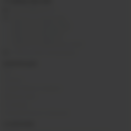
+7 (3952) 902-555
ekalyan38@gmail.com
г.Иркутск, ул. Седова, 36Б;
г.Иркутск, ул. Лермонтова, 2;
г.Иркутск, ул. Сергеева, 3/3А
г.Иркутск, ул. Мухиной, 8
г. Иркутск, ул. Горная, 5/1
г. Иркутск, ул. Байкальская, 244в/3
с 10:00 до 22:00, Без выходных
ИНФОРМАЦИЯ
Блог
Контакты
Условия обмена и возврата
Обратная связь
О компании
Пользовательское соглашение
О КОМПАНИИ