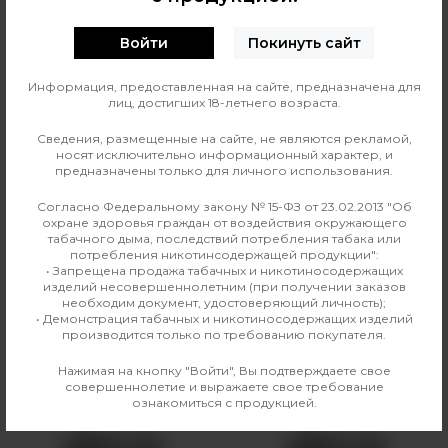
0
О ТОВАРЕ
ОТЗЫВЫ
Войти
Покинуть сайт
Производитель
Voopoo
Информация, предоставленная на сайте, предназначена для
лиц, достигших 18-летнего возраста.
Совместимые модели
Argus Pro, Argus X, Doric
Сведения, размещенные на сайте, не являются рекламой,
60, Drag E60, Drag H80S,
носят исключительно информационный характер, и
Drag H80X, Drag Max, Drag
предназначены только для личного использования.
S PNP X, Drag S Pro, Drag
Согласно Федеральному закону № 15-ФЗ от 23.02.2013 "Об
X, Drag X Plus, Drag X Plus
охране здоровья граждан от воздействия окружающего
Pro, Drag X PNP X, Drag X
табачного дыма, последствий потребления табака или
потребления никотинсодержащей продукции":
Pro, Musket, Vinci X II
• Запрещена продажа табачных и никотиносодержащих
изделий несовершеннолетним (при получении заказов
необходим документ, удостоверяющий личность);
• Демонстрация табачных и никотиносодержащих изделий
производится только по требованию покупателя.
Аналогичные товары
Нажимая на кнопку "Войти", Вы подтверждаете свое
совершеннолетие и выражаете свое требование
ознакомиться с продукцией.