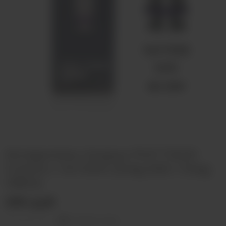
Испаритель Voopoo PnP-TW20
0.2ohm / 40-55W (Drag E60 / Drag
H80S)
290 руб
Оставить отзыв