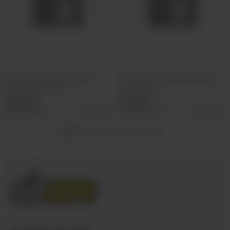
Картридж Voopoo Vmate TOP
Картридж Plonq Meta (пустой)
FILL Cartridge 1.0ohm
5ml 0.4ohm
290 руб
390 руб
Выбрать
Выбрать