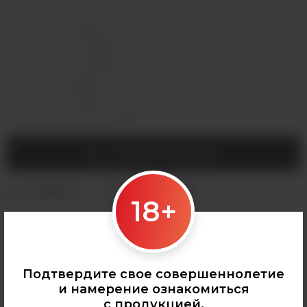
Седова, 36Б —
Лермонтова, 2 —
Сергеева, 3/3а —
Горная, 5/1 —
Мухиной, 8 —
Байкальская, 244в/3 —
УТОЧНИТЬ НАЛИЧИЕ
18+
Категории:
КАРТРИДЖИ ДЛЯ POD
Подтвердите свое совершеннолетие
и намерение ознакомиться
с продукцией.