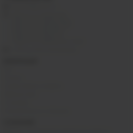
ekalyan38@gmail.com
г.Иркутск, ул. Седова, 36Б;
г.Иркутск, ул. Лермонтова, 2;
г.Иркутск, ул. Сергеева, 3/3А
г.Иркутск, ул. Мухиной, 8
г. Иркутск, ул. Горная, 5/1
г. Иркутск, ул. Байкальская, 244в/3
с 10:00 до 22:00, Без выходных
ИНФОРМАЦИЯ
Блог
Контакты
Условия обмена и возврата
Обратная связь
О компании
Пользовательское соглашение
О КОМПАНИИ
SIBVAPE - сеть магазинов электронных сигарет в г.