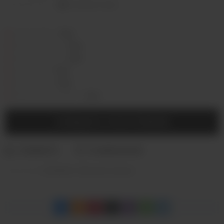
Оставить отзыв
Седова, 36Б —
Лермонтова, 2 —
Сергеева, 3/3а —
Горная, 5/1 —
Мухиной, 8 —
Байкальская, 244в/3 —
СООБЩИТЬ О ПОСТУПЛЕНИИ
Категории:
КАЛЬЯНЫ
,
Табак для кальяна