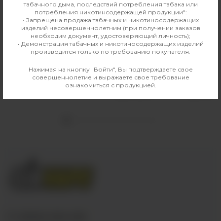
табачного дыма, последствий потребления табака или
потребления никотинсодержащей продукции":
• Запрещена продажа табачных и никотиносодержащих
изделий несовершеннолетним (при получении заказов
необходим документ, удостоверяющий личность);
• Демонстрация табачных и никотиносодержащих изделий
производится только по требованию покупателя.
Уголь Crown 25 мм (12 шт)
Табак для кальяна Must Have
Undercoal 25г Гранат Виноград
Нажимая на кнопку "Войти", Вы подтверждаете свое
150 руб
совершеннолетие и выражаете свое требование
330 руб
Выбрать
ознакомиться с продукцией.
Выбрать
+7 (3952) 902-555