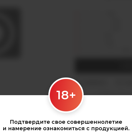
Седова, 36Б —
Лермонтова, 2 —
Сергеева, 3/3а —
Горная, 5/1 —
Мухиной, 8 —
Байкальская, 244в/3 —
СООБ
18+
Категории:
КАЛЬЯНЫ
,
Табак д
Подтвердите свое совершеннолетие
и намерение ознакомиться с продукцией.