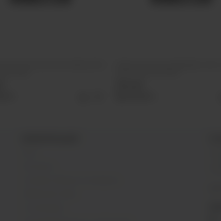
ля кальяна Must Have Undercoal 25г
Табак для кальяна BlackBurn 25г 
Виноград
Shock (Кислый лайм)
уб
355 руб
рать
Выбрать
ИНФОРМАЦИЯ
О 
Блог
SIB
г. 
Контакты
Раб
Условия обмена и возврата
@s
Обратная связь
МЫ
О компании