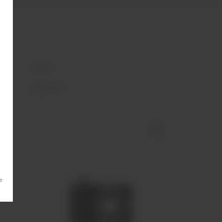
Сарма
Сарма 25г
е