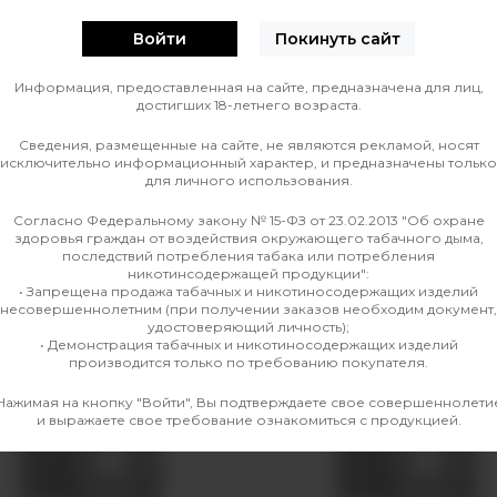
Войти
Покинуть сайт
0
О ТОВАРЕ
ОТЗЫВЫ
Информация, предоставленная на сайте, предназначена для лиц,
достигших 18-летнего возраста.
Сведения, размещенные на сайте, не являются рекламой, носят
Производитель
исключительно информационный характер, и предназначены только
для личного использования.
а
Линейка
Согласно Федеральному закону № 15-ФЗ от 23.02.2013 "Об охране
здоровья граждан от воздействия окружающего табачного дыма,
последствий потребления табака или потребления
никотинсодержащей продукции":
• Запрещена продажа табачных и никотиносодержащих изделий
несовершеннолетним (при получении заказов необходим документ,
удостоверяющий личность);
• Демонстрация табачных и никотиносодержащих изделий
производится только по требованию покупателя.
Нажимая на кнопку "Войти", Вы подтверждаете свое совершеннолети
и выражаете свое требование ознакомиться с продукцией.