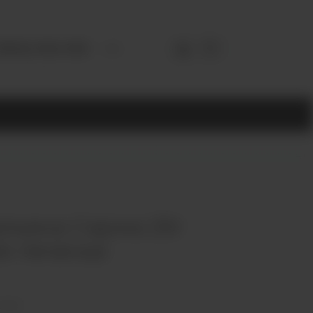
3952) 902-555
альяна Сарма 25г
е печенье
отзыв