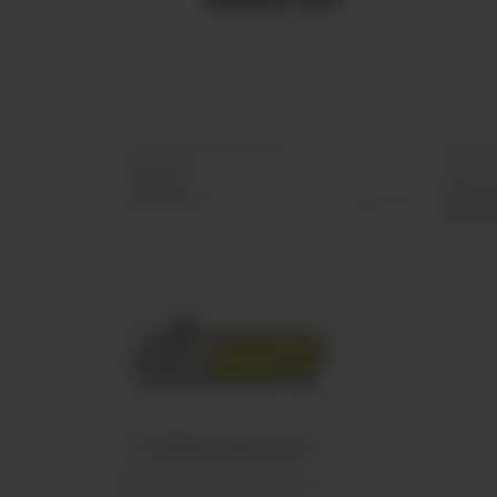
Уголь Crown 25 мм (12 шт)
Табак д
Гранат 
150 руб
330 р
Выбрать
Выб
+7 (3952) 902-555
ekalyan38@gmail.com