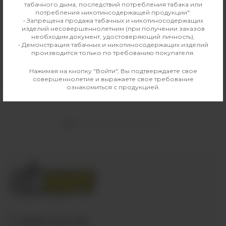
табачного дыма, последствий потребления табака или
потребления никотинсодержащей продукции":
• Запрещена продажа табачных и никотиносодержащих
изделий несовершеннолетним (при получении заказов
необходим документ, удостоверяющий личность);
• Демонстрация табачных и никотиносодержащих изделий
производится только по требованию покупателя.
Уголь Crown 25 мм (12 шт)
Табак для кальяна Must Have
Undercoal 25г Гранат Виноград
Нажимая на кнопку "Войти", Вы подтверждаете свое
150 руб
совершеннолетие и выражаете свое требование
330 руб
Выбрать
ознакомиться с продукцией.
Выбрать
+7 (3952) 902-555