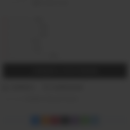
Оставить отзыв
Седова, 36Б —
Лермонтова, 2 —
Сергеева, 3/3а —
Горная, 5/1 —
Мухиной, 8 —
Байкальская, 244в/3 —
СООБЩИТЬ О ПОСТУПЛЕНИИ
Категории:
КАЛЬЯНЫ
,
Табак для кальяна