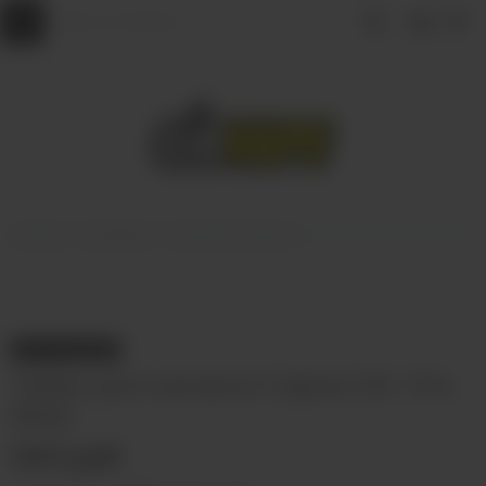
Главная
КАЛЬЯНЫ
Табак для кальяна
НЕТ В НАЛИЧИИ
Табак для кальяна Сарма 25г Это
база
340 руб