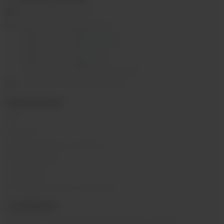
ekalyan38@gmail.com
г.Иркутск, ул. Седова, 36Б;
г.Иркутск, ул. Лермонтова, 2;
г.Иркутск, ул. Сергеева, 3/3А
г.Иркутск, ул. Мухиной, 8
г. Иркутск, ул. Горная, 5/1
г. Иркутск, ул. Байкальская, 244в/3
с 10:00 до 22:00, Без выходных
ИНФОРМАЦИЯ
Блог
Контакты
Условия обмена и возврата
Обратная связь
О компании
Пользовательское соглашение
О КОМПАНИИ
SIBVAPE - сеть магазинов электронных сигарет в г.