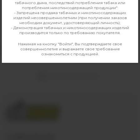
табачного дыма, последствий потребления табака или
потребления никотинсодержащей продукции":
• Запрещена продажа табачных и никотиносодержащих
изделий несовершеннолетним (при получении заказов
необходим документ, удостоверяющий личность);
• Демонстрация табачных и никотиносодержащих изделий
производится только по требованию покупателя.
Уголь Crown 25 мм (12 шт)
Табак для кальяна Must Have
Undercoal 25г Гранат Виноград
Нажимая на кнопку "Войти", Вы подтверждаете свое
150 руб
совершеннолетие и выражаете свое требование
330 руб
Выбрать
ознакомиться с продукцией.
Выбрать
+7 (3952) 902-555