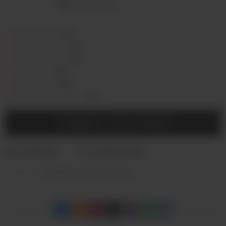
Оставить отзыв
Седова, 36Б —
Лермонтова, 2 —
Сергеева, 3/3а —
Горная, 5/1 —
Мухиной, 8 —
Байкальская, 244в/3 —
СООБЩИТЬ О ПОСТУПЛЕНИИ
Категории:
КАЛЬЯНЫ
,
Табак для кальяна