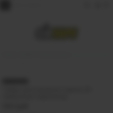
Главная
КАЛЬЯНЫ
Табак для кальяна
НЕТ В НАЛИЧИИ
Табак для кальяна Сарма 25г
Арбузный мармелад
340 руб