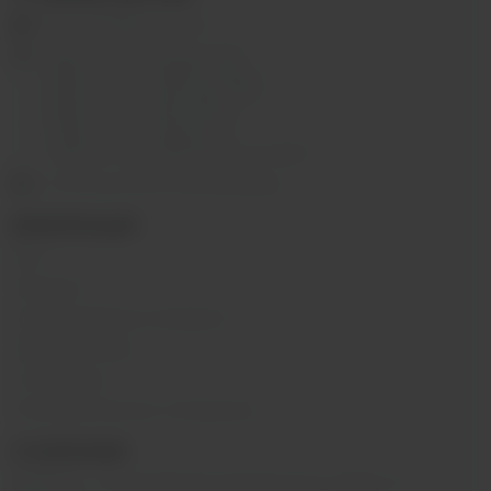
ekalyan38@gmail.com
г.Иркутск, ул. Седова, 36Б;
г.Иркутск, ул. Лермонтова, 2;
г.Иркутск, ул. Сергеева, 3/3А
г.Иркутск, ул. Мухиной, 8
г. Иркутск, ул. Горная, 5/1
г. Иркутск, ул. Байкальская, 244в/3
с 10:00 до 22:00, Без выходных
ИНФОРМАЦИЯ
Блог
Контакты
Условия обмена и возврата
Обратная связь
О компании
Пользовательское соглашение
О КОМПАНИИ
SIBVAPE - сеть магазинов электронных сигарет в г.