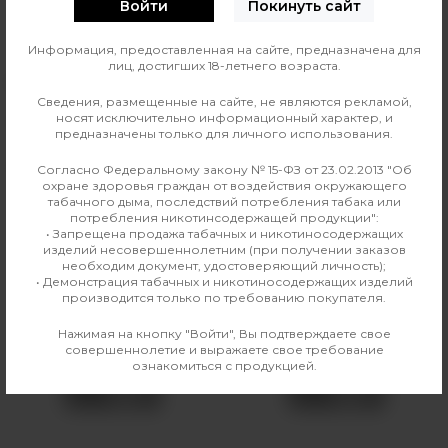
Войти
Покинуть сайт
0
О ТОВАРЕ
ОТЗЫВЫ
Информация, предоставленная на сайте, предназначена для
лиц, достигших 18-летнего возраста.
Вкус
Фруктовые
Сведения, размещенные на сайте, не являются рекламой,
носят исключительно информационный характер, и
Производитель
Must Have
предназначены только для личного использования.
Линейка
Must Have Undercoal 25г
Согласно Федеральному закону № 15-ФЗ от 23.02.2013 "Об
охране здоровья граждан от воздействия окружающего
табачного дыма, последствий потребления табака или
потребления никотинсодержащей продукции":
• Запрещена продажа табачных и никотиносодержащих
Аналогичные товары
изделий несовершеннолетним (при получении заказов
необходим документ, удостоверяющий личность);
• Демонстрация табачных и никотиносодержащих изделий
производится только по требованию покупателя.
Нажимая на кнопку "Войти", Вы подтверждаете свое
совершеннолетие и выражаете свое требование
ознакомиться с продукцией.