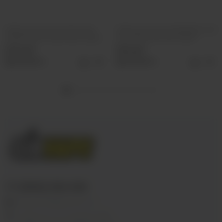
Табак для кальяна Must Have
Табак для кальяна BlackBurn 25г
Undercoal 25г Гранат Виноград
Lime Shock (Кислый лайм)
330 руб
355 руб
Выбрать
Выбрать
+7 (3952) 902-555
ekalyan38@gmail.com
г.Иркутск, ул. Седова, 36Б;