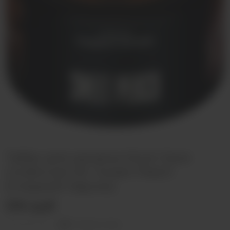
Табак для кальяна Must Have
Undercoal 25г Sweet Peach
(Сладкий персик)
330 руб
Оставить отзыв