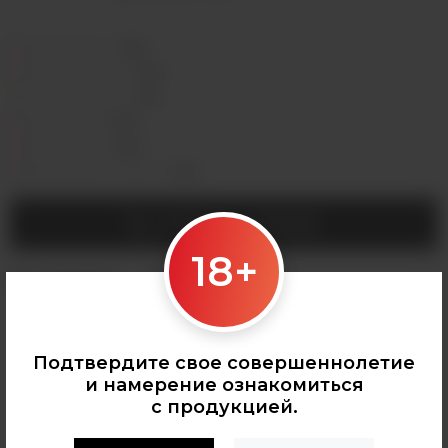
Седова, 36Б —
Лермонтова, 2 —
Сергеева, 3/3а —
Горная, 5/1 —
Мухиной, 8 —
Байкальская, 244в/3 —
УТОЧНИТЬ НАЛИЧИЕ
18+
Категории:
КАЛЬЯНЫ
,
Табак для кальяна
Подтвердите свое совершеннолетие
и намерение ознакомиться
с продукцией.