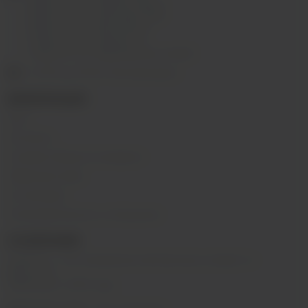
г.Иркутск, ул. Лермонтова, 2;
г.Иркутск, ул. Сергеева, 3/3А
г.Иркутск, ул. Мухиной, 8
г. Иркутск, ул. Горная, 5/1
г. Иркутск, ул. Байкальская, 244в/3
с 10:00 до 22:00, Без выходных
ИНФОРМАЦИЯ
Блог
Контакты
Условия обмена и возврата
Обратная связь
О компании
Пользовательское соглашение
О КОМПАНИИ
SIBVAPE - сеть магазинов электронных сигарет в г.
Иркутске.
Работаем с 2015 года.