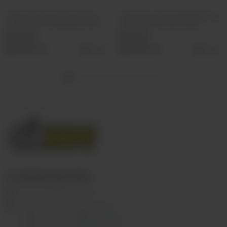
Табак для кальяна Must Have
Табак для кальяна BlackBurn 25г
Undercoal 25г Гранат Виноград
Lime Shock (Кислый лайм)
330 руб
355 руб
Выбрать
Выбрать
+7 (3952) 902-555
ekalyan38@gmail.com
г.Иркутск, ул. Седова, 36Б;
г.Иркутск, ул. Лермонтова, 2;
г.Иркутск, ул. Сергеева, 3/3А