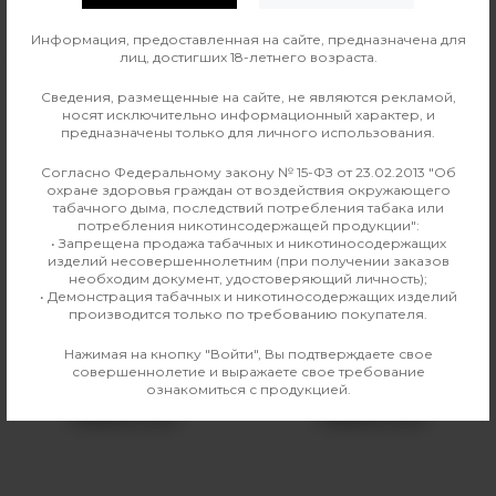
Информация, предоставленная на сайте, предназначена для
лиц, достигших 18-летнего возраста.
Вкус
Фруктовые
Сведения, размещенные на сайте, не являются рекламой,
Производитель
Must Have
носят исключительно информационный характер, и
предназначены только для личного использования.
Линейка
Must Have Undercoal 25г
Согласно Федеральному закону № 15-ФЗ от 23.02.2013 "Об
охране здоровья граждан от воздействия окружающего
табачного дыма, последствий потребления табака или
потребления никотинсодержащей продукции":
Аналогичные товары
• Запрещена продажа табачных и никотиносодержащих
изделий несовершеннолетним (при получении заказов
необходим документ, удостоверяющий личность);
• Демонстрация табачных и никотиносодержащих изделий
производится только по требованию покупателя.
Нажимая на кнопку "Войти", Вы подтверждаете свое
совершеннолетие и выражаете свое требование
ознакомиться с продукцией.