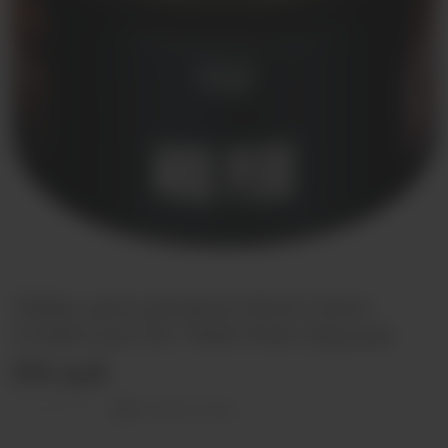
Табак для кальяна Must Have
Undercoal 25г Mad Pear (Груша)
330 руб
Оставить отзыв