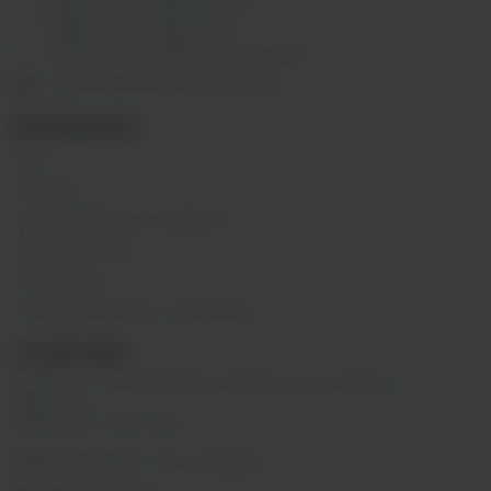
г.Иркутск, ул. Мухиной, 8
г. Иркутск, ул. Горная, 5/1
г. Иркутск, ул. Байкальская, 244в/3
с 10:00 до 22:00, Без выходных
ИНФОРМАЦИЯ
Блог
Контакты
Условия обмена и возврата
Обратная связь
О компании
Пользовательское соглашение
О КОМПАНИИ
SIBVAPE - сеть магазинов электронных сигарет в г.
Иркутске.
Работаем с 2015 года.
@sibvape_chat
– Мы в Telegram