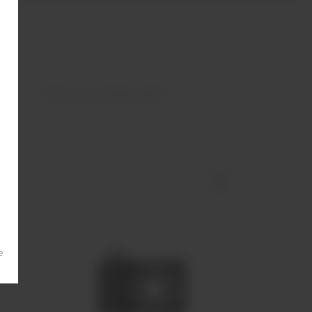
Must Have Undercoal 25г
е