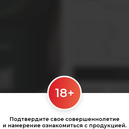
Оставить 
Седова, 36Б —
Лермонтова, 2 —
Сергеева, 3/3а —
Горная, 5/1 —
Мухиной, 8 —
Байкальская, 244в/3 —
СООБ
18+
Категории:
КАЛЬЯНЫ
,
Табак д
Подтвердите свое совершеннолетие
и намерение ознакомиться с продукцией.