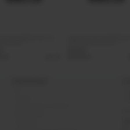
ля кальяна BlackBurn 25г Lime
Табак для кальяна DARKSIDE SHO
Кислый лайм)
Черника Вишня Апельсин
б
370 руб
рать
Выбрать
ИНФОРМАЦИЯ
О 
Блог
SIB
г. 
Контакты
Раб
Условия обмена и возврата
@s
Обратная связь
МЫ
О компании