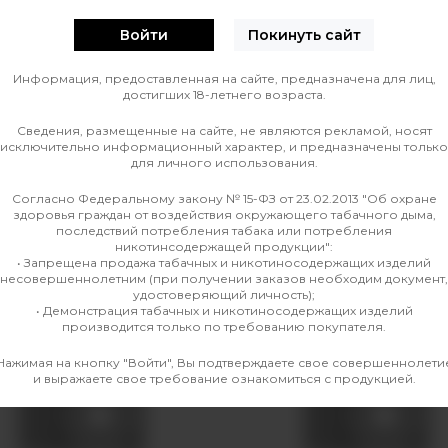
Войти
Покинуть сайт
0
О ТОВАРЕ
ОТЗЫВЫ
Информация, предоставленная на сайте, предназначена для лиц,
достигших 18-летнего возраста.
Сведения, размещенные на сайте, не являются рекламой, носят
Линейка
исключительно информационный характер, и предназначены только
для личного использования.
ve
Согласно Федеральному закону № 15-ФЗ от 23.02.2013 "Об охране
здоровья граждан от воздействия окружающего табачного дыма,
последствий потребления табака или потребления
никотинсодержащей продукции":
• Запрещена продажа табачных и никотиносодержащих изделий
несовершеннолетним (при получении заказов необходим документ,
удостоверяющий личность);
• Демонстрация табачных и никотиносодержащих изделий
производится только по требованию покупателя.
Нажимая на кнопку "Войти", Вы подтверждаете свое совершеннолети
и выражаете свое требование ознакомиться с продукцией.