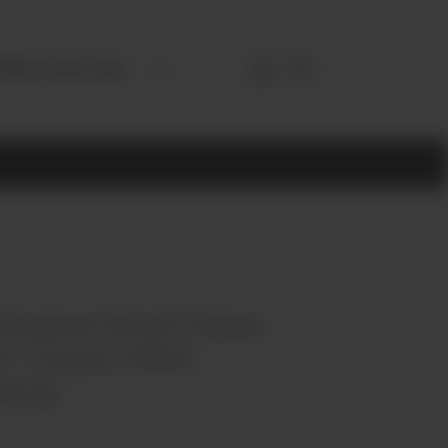
3952) 902-555
альяна Must Have
5г Choco Mint
ята)