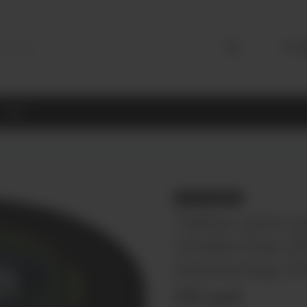
+7 (
18+
НЕТ В НАЛИЧИИ
Табак для к
Undercoal 2
(Шоколад М
330 руб