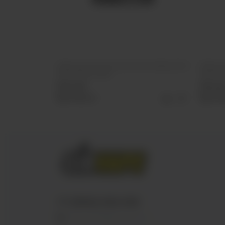
Табак для кальяна Must Have Undercoal 25г
Табак д
Гранат Виноград
Shock (
330 руб
355 ру
Выбрать
Выб
+7 (3952) 902-555
ekalyan38@gmail.com