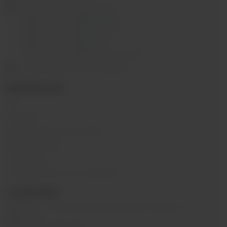
г.Иркутск, ул. Седова, 36Б;
г.Иркутск, ул. Лермонтова, 2;
г.Иркутск, ул. Сергеева, 3/3А
г.Иркутск, ул. Мухиной, 8
г. Иркутск, ул. Горная, 5/1
г. Иркутск, ул. Байкальская, 244в/3
с 10:00 до 22:00, Без выходных
ИНФОРМАЦИЯ
Блог
Контакты
Условия обмена и возврата
Обратная связь
О компании
Пользовательское соглашение
О КОМПАНИИ
SIBVAPE - сеть магазинов электронных сигарет в г.
Иркутске.
Работаем с 2015 года.