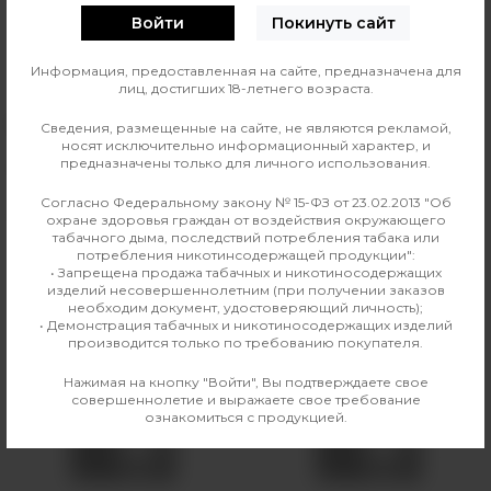
Войти
Покинуть сайт
0
О ТОВАРЕ
ОТЗЫВЫ
Информация, предоставленная на сайте, предназначена для
лиц, достигших 18-летнего возраста.
Вкус
Напитки
Сведения, размещенные на сайте, не являются рекламой,
носят исключительно информационный характер, и
предназначены только для личного использования.
Производитель
DARKSIDE
Согласно Федеральному закону № 15-ФЗ от 23.02.2013 "Об
Линейка
DARKSIDE Shot 30г
охране здоровья граждан от воздействия окружающего
табачного дыма, последствий потребления табака или
потребления никотинсодержащей продукции":
• Запрещена продажа табачных и никотиносодержащих
изделий несовершеннолетним (при получении заказов
Аналогичные товары
необходим документ, удостоверяющий личность);
• Демонстрация табачных и никотиносодержащих изделий
производится только по требованию покупателя.
Нажимая на кнопку "Войти", Вы подтверждаете свое
совершеннолетие и выражаете свое требование
ознакомиться с продукцией.