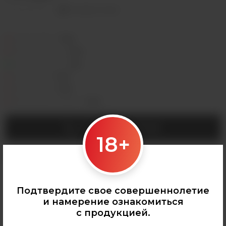
Оставить отзыв
Седова, 36Б —
Лермонтова, 2 —
Сергеева, 3/3а —
Горная, 5/1 —
Мухиной, 8 —
Байкальская, 244в/3 —
УТОЧНИТЬ НАЛИЧИЕ
18+
Категории:
КАЛЬЯНЫ
,
Табак для кальяна
Подтвердите свое совершеннолетие
и намерение ознакомиться
с продукцией.