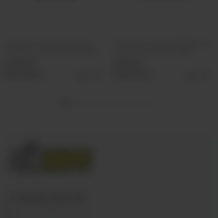
Табак для кальяна Must Have
Табак для кальяна BlackBurn 25г
Undercoal 25г Гранат Виноград
Lime Shock (Кислый лайм)
330 руб
355 руб
Выбрать
Выбрать
+7 (3952) 902-555
ekalyan38@gmail.com