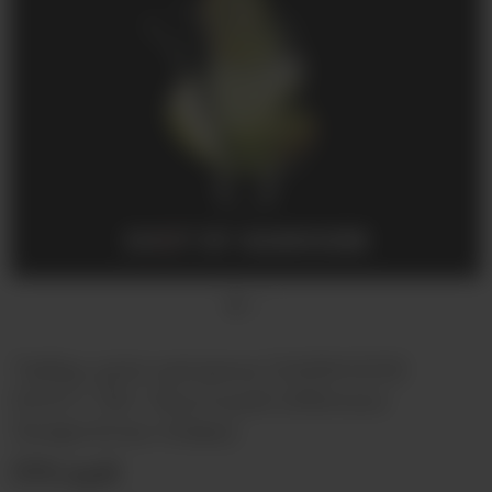
Табак для кальяна DARKSIDE
SHOT 30г Якутский (Яблоко
Энергетик Киви)
370 руб