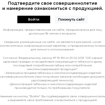
Подтвердите свое совершеннолетие
и намерение ознакомиться с продукцией.
Войти
Покинуть сайт
Информация, предоставленная на сайте, предназначена для лиц,
достигших 18-летнего возраста.
0
О ТОВАРЕ
ОТЗЫВЫ
Сведения, размещенные на сайте, не являются рекламой, носят
исключительно информационный характер, и предназначены только
для личного использования.
е
Линейка
Согласно Федеральному закону № 15-ФЗ от 23.02.2013 "Об охране
здоровья граждан от воздействия окружающего табачного дыма,
DE
последствий потребления табака или потребления
никотинсодержащей продукции":
• Запрещена продажа табачных и никотиносодержащих изделий
несовершеннолетним (при получении заказов необходим документ,
удостоверяющий личность);
• Демонстрация табачных и никотиносодержащих изделий
производится только по требованию покупателя.
Нажимая на кнопку "Войти", Вы подтверждаете свое совершеннолети
и выражаете свое требование ознакомиться с продукцией.