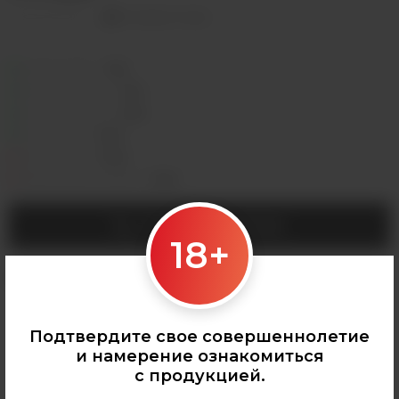
Оставить отзыв
Седова, 36Б —
Лермонтова, 2 —
Сергеева, 3/3а —
Горная, 5/1 —
Мухиной, 8 —
Байкальская, 244в/3 —
УТОЧНИТЬ НАЛИЧИЕ
18+
Категории:
КАЛЬЯНЫ
,
Табак для кальяна
Подтвердите свое совершеннолетие
и намерение ознакомиться
с продукцией.