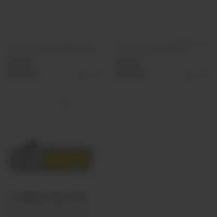
Табак для кальяна Must Have
Табак для кальяна BlackBurn 25г
Undercoal 25г Гранат Виноград
Lime Shock (Кислый лайм)
330 руб
355 руб
Выбрать
Выбрать
+7 (3952) 902-555
ekalyan38@gmail.com