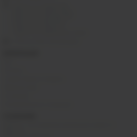
г.Иркутск, ул. Седова, 36Б;
г.Иркутск, ул. Лермонтова, 2;
г.Иркутск, ул. Сергеева, 3/3А
г.Иркутск, ул. Мухиной, 8
г. Иркутск, ул. Горная, 5/1
г. Иркутск, ул. Байкальская, 244в/3
с 10:00 до 22:00, Без выходных
ИНФОРМАЦИЯ
Блог
Контакты
Условия обмена и возврата
Обратная связь
О компании
Пользовательское соглашение
О КОМПАНИИ
SIBVAPE - сеть магазинов электронных сигарет в г.
Иркутске.
Работаем с 2015 года.