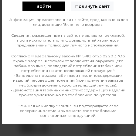
Войти
Покинуть сайт
0
О ТОВАРЕ
ОТЗЫВЫ
Информация, предоставленная на сайте, предназначена для
лиц, достигших 18-летнего возраста.
Вкус
Хвойные
Сведения, размещенные на сайте, не являются рекламой,
носят исключительно информационный характер, и
предназначены только для личного использования.
Производитель
DARKSIDE
Согласно Федеральному закону № 15-ФЗ от 23.02.2013 "Об
Линейка
DARKSIDE Shot 30г
охране здоровья граждан от воздействия окружающего
табачного дыма, последствий потребления табака или
потребления никотинсодержащей продукции":
• Запрещена продажа табачных и никотиносодержащих
изделий несовершеннолетним (при получении заказов
Аналогичные товары
необходим документ, удостоверяющий личность);
• Демонстрация табачных и никотиносодержащих изделий
производится только по требованию покупателя.
Нажимая на кнопку "Войти", Вы подтверждаете свое
совершеннолетие и выражаете свое требование
ознакомиться с продукцией.