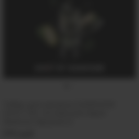
Табак для кальяна DARKSIDE
SHOT 30г Алтайский (Хвоя
Фейхоа Эвкалипт)
370 руб