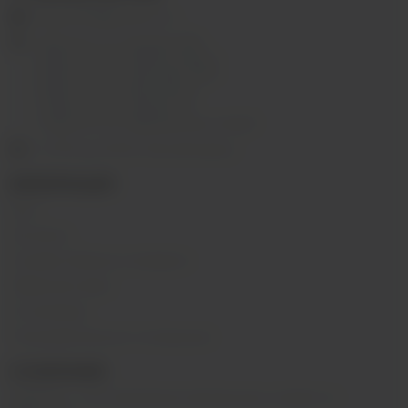
ekalyan38@gmail.com
г.Иркутск, ул. Седова, 36Б;
г.Иркутск, ул. Лермонтова, 2;
г.Иркутск, ул. Сергеева, 3/3А
г.Иркутск, ул. Мухиной, 8
г. Иркутск, ул. Горная, 5/1
г. Иркутск, ул. Байкальская, 244в/3
с 10:00 до 22:00, Без выходных
ИНФОРМАЦИЯ
Блог
Контакты
Условия обмена и возврата
Обратная связь
О компании
Пользовательское соглашение
О КОМПАНИИ
SIBVAPE - сеть магазинов электронных сигарет в г.