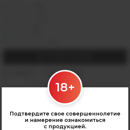
Седова, 36Б —
Лермонтова, 2 —
Сергеева, 3/3а —
Горная, 5/1 —
Мухиной, 8 —
Байкальская, 244в/3 —
УТОЧНИТЬ НАЛИЧИЕ
18+
Категории:
ОДНОРАЗКИ
,
Plonq
,
Все одноразки
,
Plonq Ultra 12000
,
Все товары Plonq
Подтвердите свое совершеннолетие
и намерение ознакомиться
с продукцией.