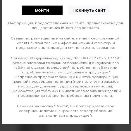
0
О ТОВАРЕ
ОТЗЫВЫ
Войти
Покинуть сайт
Вкус
Цитрусовые
Информация, предоставленная на сайте, предназначена для
лиц, достигших 18-летнего возраста.
Объем
15 мл
Сведения, размещенные на сайте, не являются рекламой,
носят исключительно информационный характер, и
Никотин
20 мг SALT
предназначены только для личного использования.
Производитель
Plonq
Согласно Федеральному закону № 15-ФЗ от 23.02.2013 "Об
охране здоровья граждан от воздействия окружающего
табачного дыма, последствий потребления табака или
Линейка
Plonq Ultra 12000
потребления никотинсодержащей продукции":
• Запрещена продажа табачных и никотиносодержащих
изделий несовершеннолетним (при получении заказов
необходим документ, удостоверяющий личность);
• Демонстрация табачных и никотиносодержащих изделий
Аналогичные товары
производится только по требованию покупателя.
Нажимая на кнопку "Войти", Вы подтверждаете свое
совершеннолетие и выражаете свое требование
ознакомиться с продукцией.