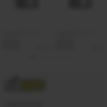
ОЭС (М) VERS XXXL 25000
ОЭС (М) VERS XXXL 25000
Энергетик
Лесные ягоды
2 590 руб
2 590 руб
Выбрать
Выбрать
+7 (3952) 902-555