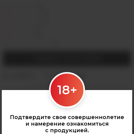
Седова, 36Б —
Лермонтова, 2 —
Сергеева, 3/3а —
Горная, 5/1 —
Мухиной, 8 —
Байкальская, 244в/3 —
СООБЩИТЬ О ПОСТУПЛЕНИИ
18+
Категории:
ОДНОРАЗКИ
,
Plonq
,
Все одноразки
,
Plonq Plus 1500
,
Все
товары Plonq
Подтвердите свое совершеннолетие
и намерение ознакомиться
с продукцией.