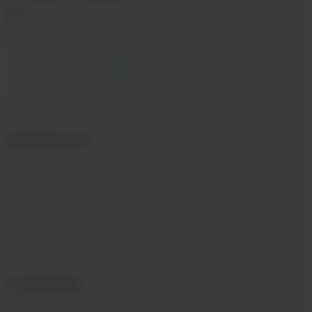
ekalyan38@gmail.com
г.Иркутск, ул. Седова, 36Б;
г.Иркутск, ул. Лермонтова, 2;
г.Иркутск, ул. Сергеева, 3/3А
г.Иркутск, ул. Мухиной, 8
г. Иркутск, ул. Горная, 5/1
г. Иркутск, ул. Байкальская, 244в/3
с 10:00 до 22:00, Без выходных
ИНФОРМАЦИЯ
Блог
Контакты
Условия обмена и возврата
Обратная связь
О компании
Пользовательское соглашение
О КОМПАНИИ
SIBVAPE - сеть магазинов электронных сигарет в г.