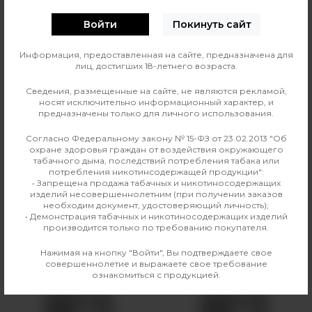
0
О ТОВАРЕ
ОТЗЫВЫ
Войти
Покинуть сайт
Вкус
Фруктовые
Информация, предоставленная на сайте, предназначена для
лиц, достигших 18-летнего возраста.
Объем
4.5 мл
Сведения, размещенные на сайте, не являются рекламой,
носят исключительно информационный характер, и
Никотин
20 мг SALT
предназначены только для личного использования.
Производитель
Plonq
Согласно Федеральному закону № 15-ФЗ от 23.02.2013 "Об
охране здоровья граждан от воздействия окружающего
табачного дыма, последствий потребления табака или
Линейка
Plonq Plus 1500
потребления никотинсодержащей продукции":
• Запрещена продажа табачных и никотиносодержащих
изделий несовершеннолетним (при получении заказов
необходим документ, удостоверяющий личность);
• Демонстрация табачных и никотиносодержащих изделий
Аналогичные товары
производится только по требованию покупателя.
Нажимая на кнопку "Войти", Вы подтверждаете свое
совершеннолетие и выражаете свое требование
ознакомиться с продукцией.