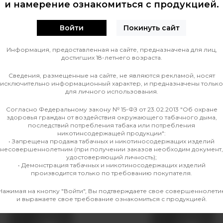
и намерение ознакомиться с продукцией.
Войти
Покинуть сайт
0
О ТОВАРЕ
ОТЗЫВЫ
Информация, предоставленная на сайте, предназначена для лиц,
достигших 18-летнего возраста.
е
Производитель
Сведения, размещенные на сайте, не являются рекламой, носят
исключительно информационный характер, и предназначены только
Количество затяжек
для личного использования.
ALT
Линейка
Согласно Федеральному закону № 15-ФЗ от 23.02.2013 "Об охране
здоровья граждан от воздействия окружающего табачного дыма,
последствий потребления табака или потребления
никотинсодержащей продукции":
• Запрещена продажа табачных и никотиносодержащих изделий
несовершеннолетним (при получении заказов необходим документ,
удостоверяющий личность);
• Демонстрация табачных и никотиносодержащих изделий
производится только по требованию покупателя.
Нажимая на кнопку "Войти", Вы подтверждаете свое совершеннолети
и выражаете свое требование ознакомиться с продукцией.