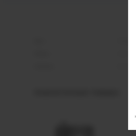
Вкус
Ягодны
Объем
15 мл
Никотин
20 мг S
Аналогичные товары