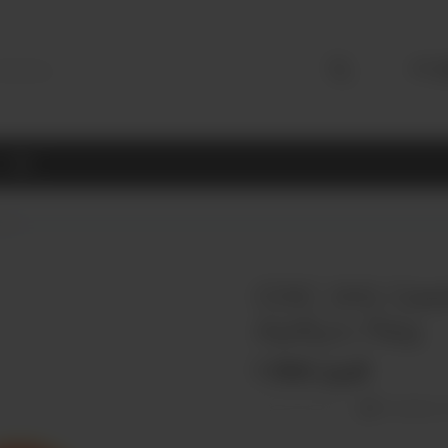
+7 (
18+
000
ОЭС (М) Gee
Арбуз Лёд
1 990 руб
Оставить 