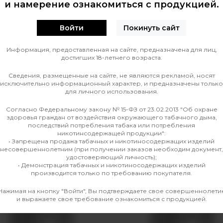
и намерение ознакомиться с продукцией.
Войти
Покинуть сайт
0
О ТОВАРЕ
ОТЗЫВЫ
Информация, предоставленная на сайте, предназначена для лиц,
достигших 18-летнего возраста.
е
Производитель
Сведения, размещенные на сайте, не являются рекламой, носят
исключительно информационный характер, и предназначены только
Количество затяжек
для личного использования.
ALT
Линейка
Согласно Федеральному закону № 15-ФЗ от 23.02.2013 "Об охране
здоровья граждан от воздействия окружающего табачного дыма,
последствий потребления табака или потребления
никотинсодержащей продукции":
• Запрещена продажа табачных и никотиносодержащих изделий
несовершеннолетним (при получении заказов необходим документ,
удостоверяющий личность);
• Демонстрация табачных и никотиносодержащих изделий
производится только по требованию покупателя.
Нажимая на кнопку "Войти", Вы подтверждаете свое совершеннолети
и выражаете свое требование ознакомиться с продукцией.