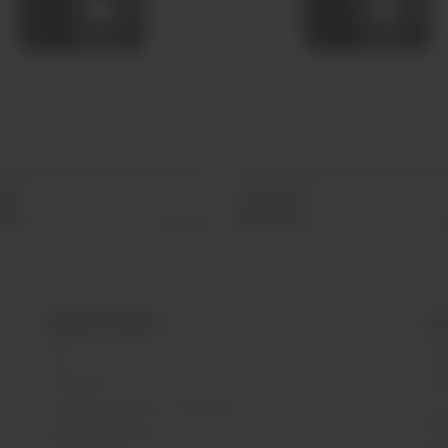
 VERS XXXL 25000 Лесные ягоды
ОЭС (М) VERS XXXL 25000 Киви М
руб
2 590 руб
рать
Выбрать
ИНФОРМАЦИЯ
О 
Блог
SIB
г. 
Контакты
Раб
Условия обмена и возврата
@s
Обратная связь