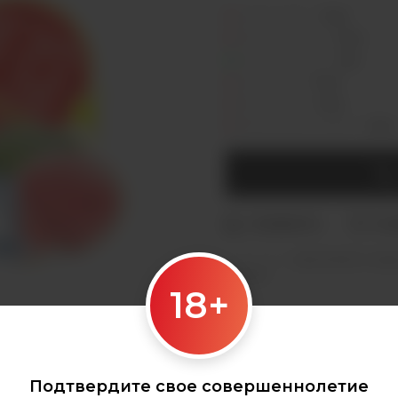
Седова, 36Б —
Лермонтова, 2 —
Сергеева, 3/3а —
Горная, 5/1 —
Мухиной, 8 —
Байкальская, 244в/3 —
Категории:
ОДНОРАЗКИ
,
Geek
Geekbar
18+
Подтвердите свое совершеннолетие