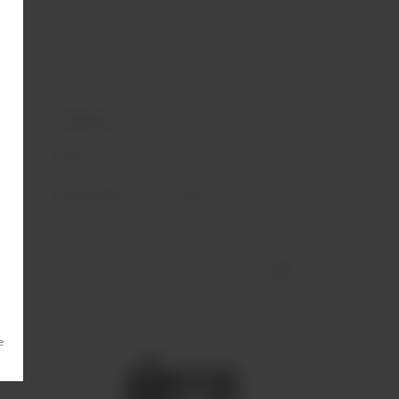
Geekvape
12000
GEEK BAR PULSE 12000
е