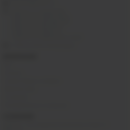
ekalyan38@gmail.com
г.Иркутск, ул. Седова, 36Б;
г.Иркутск, ул. Лермонтова, 2;
г.Иркутск, ул. Сергеева, 3/3А
г.Иркутск, ул. Мухиной, 8
г. Иркутск, ул. Горная, 5/1
г. Иркутск, ул. Байкальская, 244в/3
с 10:00 до 22:00, Без выходных
ИНФОРМАЦИЯ
Блог
Контакты
Условия обмена и возврата
Обратная связь
О компании
Пользовательское соглашение
О КОМПАНИИ
SIBVAPE - сеть магазинов электронных сигарет в г.
Иркутске.