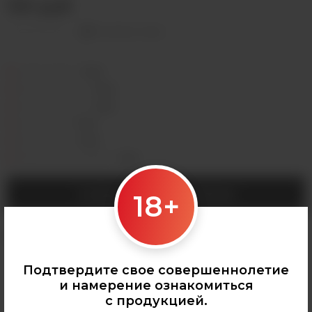
150 руб
Оставить отзыв
Седова, 36Б —
Лермонтова, 2 —
Сергеева, 3/3а —
Горная, 5/1 —
Мухиной, 8 —
Байкальская, 244в/3 —
СООБЩИТЬ О ПОСТУПЛЕНИИ
18+
Категории:
НАПИТКИ
,
Arizona (США)
,
Все напитки
Подтвердите свое совершеннолетие
и намерение ознакомиться
с продукцией.