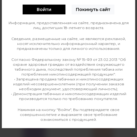
Войти
Покинуть сайт
Информация, предоставленная на сайте, предназначена для
0
О ТОВАРЕ
ОТЗЫВЫ
лиц, достигших 18-летнего возраста.
Сведения, размещенные на сайте, не являются рекламой,
Производитель
Arizona
носят исключительно информационный характер, и
предназначены только для личного использования.
Линейка
Arizona
Согласно Федеральному закону № 15-ФЗ от 23.02.2013 "Об
охране здоровья граждан от воздействия окружающего
табачного дыма, последствий потребления табака или
потребления никотинсодержащей продукции":
• Запрещена продажа табачных и никотиносодержащих
Аналогичные товары
изделий несовершеннолетним (при получении заказов
необходим документ, удостоверяющий личность);
• Демонстрация табачных и никотиносодержащих изделий
НЕТ В НАЛИЧИИ
НЕТ В НАЛИЧИИ
производится только по требованию покупателя.
Нажимая на кнопку "Войти", Вы подтверждаете свое
совершеннолетие и выражаете свое требование
ознакомиться с продукцией.