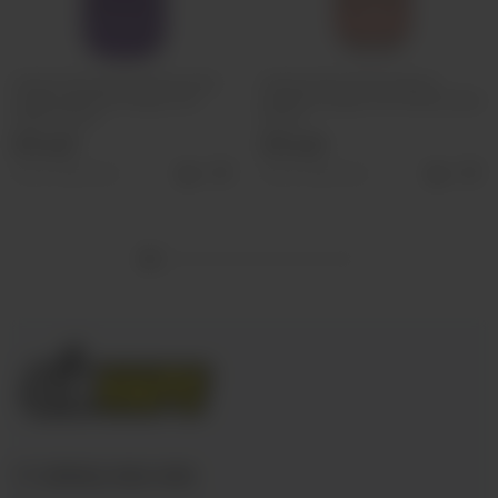
Энергетический напиток без
Энергетический напиток
сахара Monster Energy Ultra
Monster Energy Ultra Peachy Keen,
Violet, 500мл
500мл
350 руб
350 руб
Нет в наличии
Нет в наличии
+7 (3952) 902-555