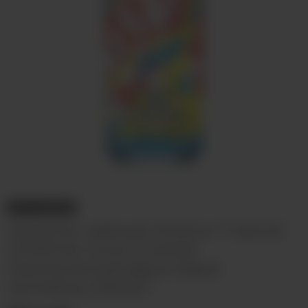
НЕТ В НАЛИЧИИ
Напиток чайный Arizona Tropical
ChillZicle Juice Cocktail
(Тропический фруктовый
коктейль), 650мл