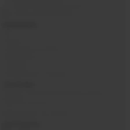
г. Иркутск, ул. Горная, 5/1
г. Иркутск, ул. Байкальская, 244в/3
с 10:00 до 22:00, Без выходных
ИНФОРМАЦИЯ
Блог
Контакты
Условия обмена и возврата
Обратная связь
О компании
Пользовательское соглашение
О КОМПАНИИ
SIBVAPE - сеть магазинов электронных сигарет в г.
Иркутске.
Работаем с 2015 года.
@sibvape_chat
– Мы в Telegram
МЫ В СОЦСЕТЯХ