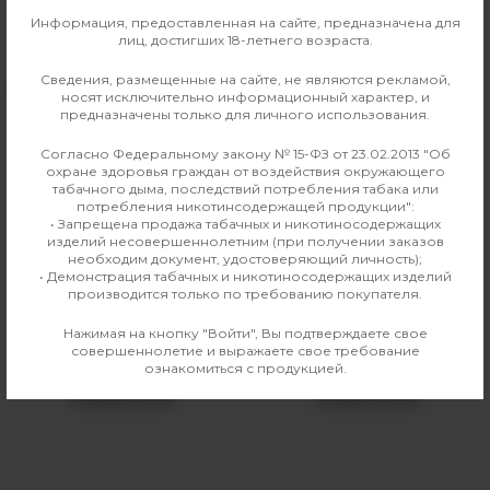
0
Информация, предоставленная на сайте, предназначена для
О ТОВАРЕ
ОТЗЫВЫ
лиц, достигших 18-летнего возраста.
Сведения, размещенные на сайте, не являются рекламой,
Производитель
Rincoe
носят исключительно информационный характер, и
предназначены только для личного использования.
Совместимые модели
Jellybox Nano
Согласно Федеральному закону № 15-ФЗ от 23.02.2013 "Об
охране здоровья граждан от воздействия окружающего
табачного дыма, последствий потребления табака или
потребления никотинсодержащей продукции":
Аналогичные товары
• Запрещена продажа табачных и никотиносодержащих
изделий несовершеннолетним (при получении заказов
необходим документ, удостоверяющий личность);
• Демонстрация табачных и никотиносодержащих изделий
производится только по требованию покупателя.
Нажимая на кнопку "Войти", Вы подтверждаете свое
совершеннолетие и выражаете свое требование
ознакомиться с продукцией.