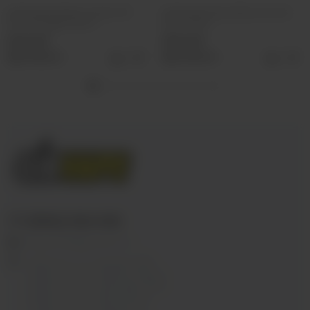
Картридж Voopoo Vmate TOP
Картридж Plonq Meta (пустой)
FILL Cartridge 1.0ohm
5ml 0.4ohm
290 руб
390 руб
Выбрать
Выбрать
+7 (3952) 902-555
ekalyan38@gmail.com
г.Иркутск, ул. Седова, 36Б;
г.Иркутск, ул. Лермонтова, 2;
г.Иркутск, ул. Сергеева, 3/3А
г.Иркутск, ул. Мухиной, 8