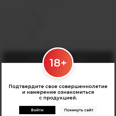
Седова, 36Б —
Лермонтова, 2 —
Сергеева, 3/3а —
Горная, 5/1 —
Мухиной, 8 —
Байкальская, 244в/3 —
СООБЩИТЬ О ПОСТУПЛЕНИИ
18+
Категории:
КАРТРИДЖИ ДЛЯ POD
Подтвердите свое совершеннолетие
и намерение ознакомиться
с продукцией.
Войти
Покинуть сайт