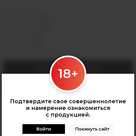
Седова, 36Б —
Лермонтова, 2 —
Сергеева, 3/3а —
Горная, 5/1 —
Мухиной, 8 —
Байкальская, 244в/3 —
СООБЩИТЬ О ПОСТУПЛЕНИИ
18+
Категории:
КАРТРИДЖИ ДЛЯ POD
Подтвердите свое совершеннолетие
и намерение ознакомиться
с продукцией.
Войти
Покинуть сайт