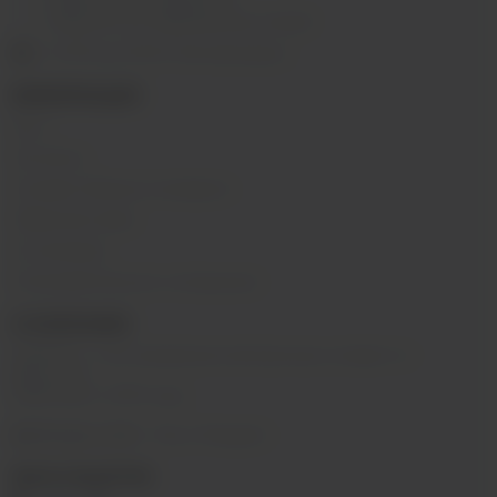
г. Иркутск, ул. Горная, 5/1
г. Иркутск, ул. Байкальская, 244в/3
с 10:00 до 22:00, Без выходных
ИНФОРМАЦИЯ
Блог
Контакты
Условия обмена и возврата
Обратная связь
О компании
Пользовательское соглашение
О КОМПАНИИ
SIBVAPE - сеть магазинов электронных сигарет в г.
Иркутске.
Работаем с 2015 года.
@sibvape_chat
– Мы в Telegram
МЫ В СОЦСЕТЯХ