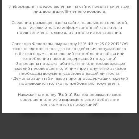
0
Информация, предоставленная на сайте, предназначена для
О ТОВАРЕ
ОТЗЫВЫ
лиц, достигших 18-летнего возраста.
Сведения, размещенные на сайте, не являются рекламой,
Производитель
Geekvape
носят исключительно информационный характер, и
предназначены только для личного использования.
Совместимые модели
Wenax K1, Wenax K1 SE
Согласно Федеральному закону № 15-ФЗ от 23.02.2013 "Об
охране здоровья граждан от воздействия окружающего
табачного дыма, последствий потребления табака или
потребления никотинсодержащей продукции":
Аналогичные товары
• Запрещена продажа табачных и никотиносодержащих
изделий несовершеннолетним (при получении заказов
необходим документ, удостоверяющий личность);
• Демонстрация табачных и никотиносодержащих изделий
производится только по требованию покупателя.
Нажимая на кнопку "Войти", Вы подтверждаете свое
совершеннолетие и выражаете свое требование
ознакомиться с продукцией.