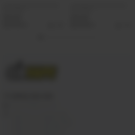
Картридж Plonq Meta (пустой)
Картридж Plonq Meta (пустой)
5ml 0.4ohm
3ml 0.4ohm
390 руб
390 руб
Выбрать
Выбрать
+7 (3952) 902-555
ekalyan38@gmail.com
г.Иркутск, ул. Седова, 36Б;
г.Иркутск, ул. Лермонтова, 2;
г.Иркутск, ул. Сергеева, 3/3А
г.Иркутск, ул. Мухиной, 8