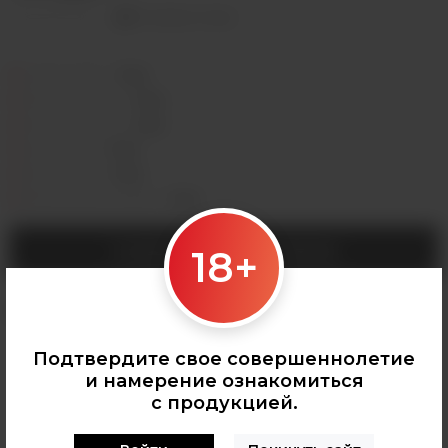
Оставить отзыв
Седова, 36Б —
Лермонтова, 2 —
Сергеева, 3/3а —
Горная, 5/1 —
Мухиной, 8 —
Байкальская, 244в/3 —
18+
СООБЩИТЬ О ПОСТУПЛЕНИИ
Категории:
КАРТРИДЖИ ДЛЯ POD
Подтвердите свое совершеннолетие
и намерение ознакомиться
с продукцией.