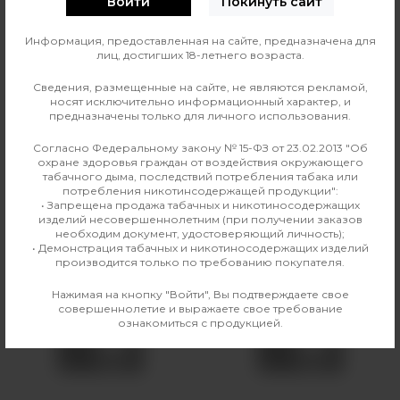
Войти
Покинуть сайт
Информация, предоставленная на сайте, предназначена для
0
О ТОВАРЕ
ОТЗЫВЫ
лиц, достигших 18-летнего возраста.
Сведения, размещенные на сайте, не являются рекламой,
Производитель
Joyetech
носят исключительно информационный характер, и
предназначены только для личного использования.
Совместимые модели
Exceed Grip Plus, Exceed
Согласно Федеральному закону № 15-ФЗ от 23.02.2013 "Об
Grip Pro
охране здоровья граждан от воздействия окружающего
табачного дыма, последствий потребления табака или
потребления никотинсодержащей продукции":
• Запрещена продажа табачных и никотиносодержащих
изделий несовершеннолетним (при получении заказов
Аналогичные товары
необходим документ, удостоверяющий личность);
• Демонстрация табачных и никотиносодержащих изделий
производится только по требованию покупателя.
Нажимая на кнопку "Войти", Вы подтверждаете свое
совершеннолетие и выражаете свое требование
ознакомиться с продукцией.