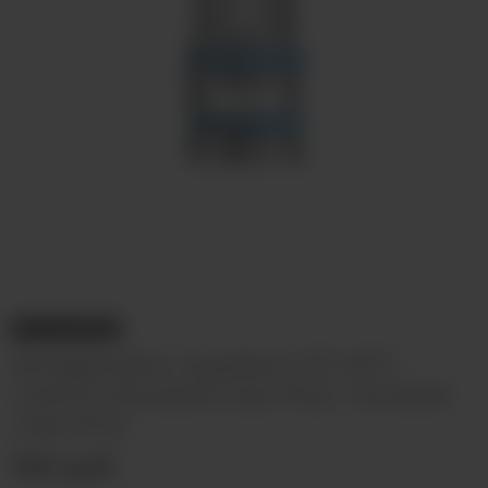
НЕТ В НАЛИЧИИ
Испаритель Joyetech EZ MTL
1.2ohm (Exceed Grip Plus / Exceed
Grip Pro)
190 руб