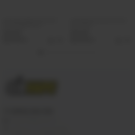
Картридж Voopoo Vmate TOP
Картридж Plonq Meta (пустой)
FILL Cartridge 1.0ohm
5ml 0.4ohm
290 руб
390 руб
Выбрать
Выбрать
+7 (3952) 902-555
ekalyan38@gmail.com
г.Иркутск, ул. Седова, 36Б;
г.Иркутск, ул. Лермонтова, 2;