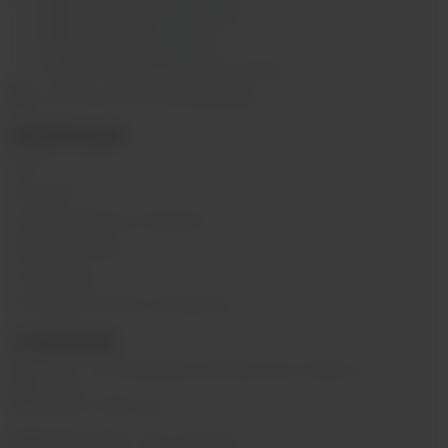
г.Иркутск, ул. Сергеева, 3/3А
г.Иркутск, ул. Мухиной, 8
г. Иркутск, ул. Горная, 5/1
г. Иркутск, ул. Байкальская, 244в/3
с 10:00 до 22:00, Без выходных
ИНФОРМАЦИЯ
Блог
Контакты
Условия обмена и возврата
Обратная связь
О компании
Пользовательское соглашение
О КОМПАНИИ
SIBVAPE - сеть магазинов электронных сигарет в г.
Иркутске.
Работаем с 2015 года.
@sibvape_chat
– Мы в Telegram