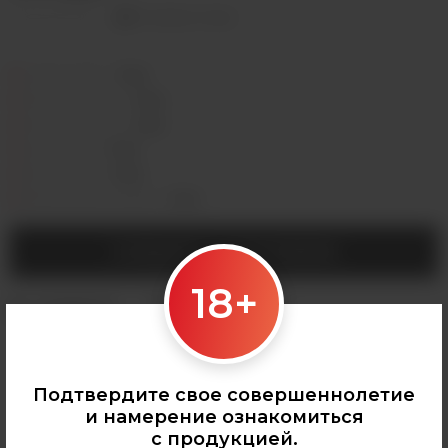
Оставить отзыв
Седова, 36Б —
Лермонтова, 2 —
Сергеева, 3/3а —
Горная, 5/1 —
Мухиной, 8 —
Байкальская, 244в/3 —
СООБЩИТЬ О ПОСТУПЛЕНИИ
18+
Категории:
НАПИТКИ
,
Все напитки
,
Monster Energy
Подтвердите свое совершеннолетие
и намерение ознакомиться
с продукцией.