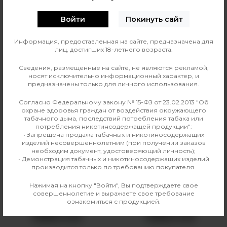
Войти
Покинуть сайт
0
О ТОВАРЕ
ОТЗЫВЫ
Информация, предоставленная на сайте, предназначена для
лиц, достигших 18-летнего возраста.
Страна изготовления
Польша
Сведения, размещенные на сайте, не являются рекламой,
носят исключительно информационный характер, и
Производитель
Monster Energy
предназначены только для личного использования.
Линейка
Monster Energy
Согласно Федеральному закону № 15-ФЗ от 23.02.2013 "Об
охране здоровья граждан от воздействия окружающего
табачного дыма, последствий потребления табака или
потребления никотинсодержащей продукции":
• Запрещена продажа табачных и никотиносодержащих
Аналогичные товары
изделий несовершеннолетним (при получении заказов
необходим документ, удостоверяющий личность);
• Демонстрация табачных и никотиносодержащих изделий
производится только по требованию покупателя.
Нажимая на кнопку "Войти", Вы подтверждаете свое
совершеннолетие и выражаете свое требование
ознакомиться с продукцией.