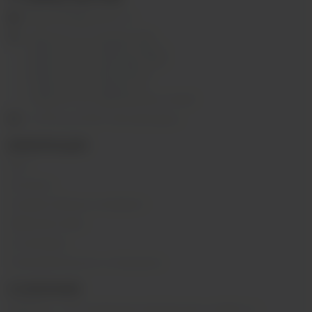
ekalyan38@gmail.com
г.Иркутск, ул. Седова, 36Б;
г.Иркутск, ул. Лермонтова, 2;
г.Иркутск, ул. Сергеева, 3/3А
г.Иркутск, ул. Мухиной, 8
г. Иркутск, ул. Горная, 5/1
г. Иркутск, ул. Байкальская, 244в/3
с 10:00 до 22:00, Без выходных
ИНФОРМАЦИЯ
Блог
Контакты
Условия обмена и возврата
Обратная связь
О компании
Пользовательское соглашение
О КОМПАНИИ
SIBVAPE - сеть магазинов электронных сигарет в г.