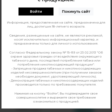
Войти
Покинуть сайт
0
О ТОВАРЕ
ОТЗЫВЫ
Информация, предоставленная на сайте, предназначена для
лиц, достигших 18-летнего возраста.
Страна изготовления
Польша
Сведения, размещенные на сайте, не являются рекламой,
Производитель
Monster Energy
носят исключительно информационный характер, и
предназначены только для личного использования.
Линейка
Monster Energy
Согласно Федеральному закону № 15-ФЗ от 23.02.2013 "Об
охране здоровья граждан от воздействия окружающего
табачного дыма, последствий потребления табака или
потребления никотинсодержащей продукции":
Аналогичные товары
• Запрещена продажа табачных и никотиносодержащих
изделий несовершеннолетним (при получении заказов
необходим документ, удостоверяющий личность);
• Демонстрация табачных и никотиносодержащих изделий
НЕТ В НАЛИЧИИ
НЕТ В НАЛИЧИИ
производится только по требованию покупателя.
Нажимая на кнопку "Войти", Вы подтверждаете свое
совершеннолетие и выражаете свое требование
ознакомиться с продукцией.