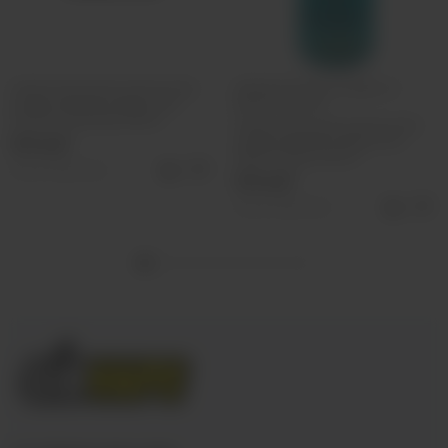
Энергетический напиток без
Энергетик без сахара со
сахара Monster Energy Ultra
вкусом манго
Fantasy Ruby Red, 500мл
Энергетический напиток без
сахара Monster Energy Ultra
350 руб
Fiesta Mango, 500мл
Нет в наличии
350 руб
Нет в наличии