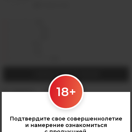
Оставить отзыв
Седова, 36Б —
Лермонтова, 2 —
Сергеева, 3/3а —
Горная, 5/1 —
Мухиной, 8 —
Байкальская, 244в/3 —
СООБЩИТЬ О ПОСТУПЛЕНИИ
18+
Категории:
НАПИТКИ
,
Monster Energy
,
Все напитки
Подтвердите свое совершеннолетие
и намерение ознакомиться
с продукцией.