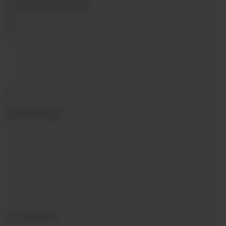
+7 (3952) 902-555
ekalyan38@gmail.com
г.Иркутск, ул. Седова, 36Б;
г.Иркутск, ул. Лермонтова, 2;
г.Иркутск, ул. Сергеева, 3/3А
г.Иркутск, ул. Мухиной, 8
г. Иркутск, ул. Горная, 5/1
г. Иркутск, ул. Байкальская, 244в/3
с 10:00 до 22:00, Без выходных
ИНФОРМАЦИЯ
Блог
Контакты
Условия обмена и возврата
Обратная связь
О компании
Пользовательское соглашение
О КОМПАНИИ