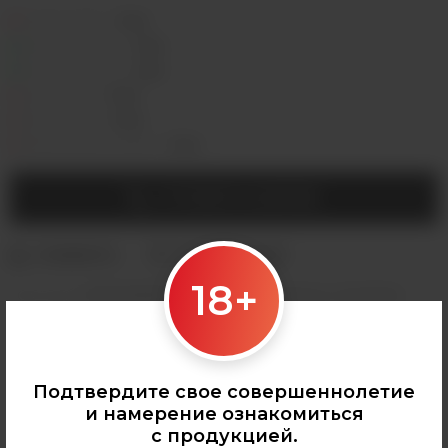
Седова, 36Б —
Лермонтова, 2 —
Сергеева, 3/3а —
Горная, 5/1 —
Мухиной, 8 —
Байкальская, 244в/3 —
УТОЧНИТЬ НАЛИЧИЕ
18+
Категории:
АРОМАМИКСЫ
,
VLIQ
,
Все аромамиксы
,
VLIQ Shock
Подтвердите свое совершеннолетие
и намерение ознакомиться
с продукцией.
0
О ТОВАРЕ
ОТЗЫВЫ