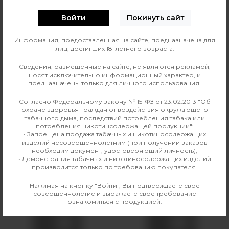
Войти
Покинуть сайт
Линейка жидкости
Аромамиксы VLIQ Shock
Информация, предоставленная на сайте, предназначена для
лиц, достигших 18-летнего возраста.
Страна изготовления
Россия
Сведения, размещенные на сайте, не являются рекламой,
Вкус
Фруктовые
носят исключительно информационный характер, и
предназначены только для личного использования.
Производитель
VLIQ
Согласно Федеральному закону № 15-ФЗ от 23.02.2013 "Об
охране здоровья граждан от воздействия окружающего
Линейка
Аромамиксы VLIQ Shock
табачного дыма, последствий потребления табака или
потребления никотинсодержащей продукции":
• Запрещена продажа табачных и никотиносодержащих
изделий несовершеннолетним (при получении заказов
необходим документ, удостоверяющий личность);
Аналогичные товары
• Демонстрация табачных и никотиносодержащих изделий
производится только по требованию покупателя.
Нажимая на кнопку "Войти", Вы подтверждаете свое
совершеннолетие и выражаете свое требование
ознакомиться с продукцией.