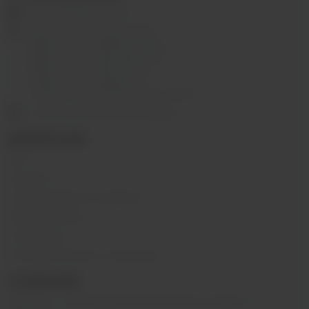
ekalyan38@gmail.com
г.Иркутск, ул. Седова, 36Б;
г.Иркутск, ул. Лермонтова, 2;
г.Иркутск, ул. Сергеева, 3/3А
г.Иркутск, ул. Мухиной, 8
г. Иркутск, ул. Горная, 5/1
г. Иркутск, ул. Байкальская, 244в/3
с 10:00 до 22:00, Без выходных
ИНФОРМАЦИЯ
Блог
Контакты
Условия обмена и возврата
Обратная связь
О компании
Пользовательское соглашение
О КОМПАНИИ
SIBVAPE - сеть магазинов электронных сигарет в г.