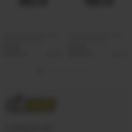
Ароматизатор VLIQ Холодно
Ароматизатор VLIQ Холодно
Песец Фанта красная
Песец Холс Черный
500 руб
500 руб
Выбрать
Выбрать
+7 (3952) 902-555