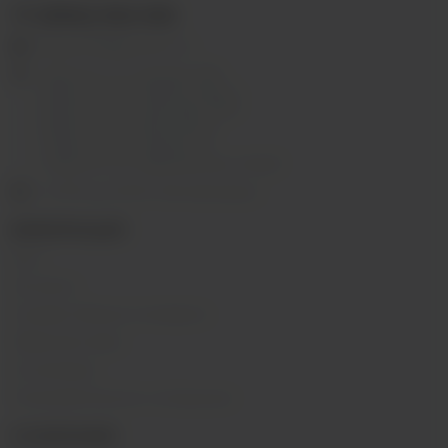
+7 (3952) 902-555
ekalyan38@gmail.com
г.Иркутск, ул. Седова, 36Б;
г.Иркутск, ул. Лермонтова, 2;
г.Иркутск, ул. Сергеева, 3/3А
г.Иркутск, ул. Мухиной, 8
г. Иркутск, ул. Горная, 5/1
г. Иркутск, ул. Байкальская, 244в/3
с 10:00 до 22:00, Без выходных
ИНФОРМАЦИЯ
Блог
Контакты
Условия обмена и возврата
Обратная связь
О компании
Пользовательское соглашение
О КОМПАНИИ