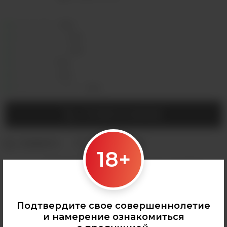
Седова, 36Б —
Лермонтова, 2 —
Сергеева, 3/3а —
Горная, 5/1 —
Мухиной, 8 —
Байкальская, 244в/3 —
УТОЧНИТЬ НАЛИЧИЕ
18+
Категории:
АРОМАМИКСЫ
,
VLIQ
,
Все аромамиксы
,
VLIQ Shock
Подтвердите свое совершеннолетие
и намерение ознакомиться