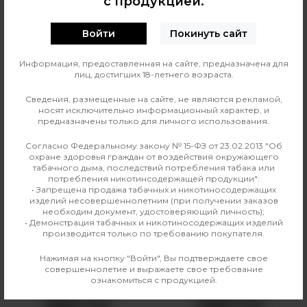
с продукцией.
0
О ТОВАРЕ
ОТЗЫВЫ
Войти
Покинуть сайт
Линейка жидкости
Аромамиксы VLIQ Shock
Информация, предоставленная на сайте, предназначена для
лиц, достигших 18-летнего возраста.
Страна изготовления
Россия
Сведения, размещенные на сайте, не являются рекламой,
носят исключительно информационный характер, и
Вкус
Ягодные
предназначены только для личного использования.
Производитель
VLIQ
Согласно Федеральному закону № 15-ФЗ от 23.02.2013 "Об
охране здоровья граждан от воздействия окружающего
табачного дыма, последствий потребления табака или
Линейка
Аромамиксы VLIQ Shock
потребления никотинсодержащей продукции":
• Запрещена продажа табачных и никотиносодержащих
изделий несовершеннолетним (при получении заказов
необходим документ, удостоверяющий личность);
• Демонстрация табачных и никотиносодержащих изделий
Аналогичные товары
производится только по требованию покупателя.
Нажимая на кнопку "Войти", Вы подтверждаете свое
совершеннолетие и выражаете свое требование
ознакомиться с продукцией.