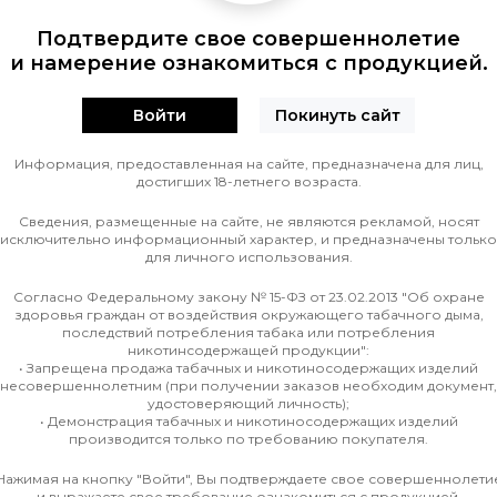
Подтвердите свое совершеннолетие
и намерение ознакомиться с продукцией.
Войти
Покинуть сайт
Информация, предоставленная на сайте, предназначена для лиц,
достигших 18-летнего возраста.
0
О ТОВАРЕ
ОТЗЫВЫ
Сведения, размещенные на сайте, не являются рекламой, носят
исключительно информационный характер, и предназначены только
ксы VLIQ Shock
Производитель
для личного использования.
Согласно Федеральному закону № 15-ФЗ от 23.02.2013 "Об охране
Линейка
здоровья граждан от воздействия окружающего табачного дыма,
последствий потребления табака или потребления
овые
никотинсодержащей продукции":
• Запрещена продажа табачных и никотиносодержащих изделий
несовершеннолетним (при получении заказов необходим документ,
удостоверяющий личность);
• Демонстрация табачных и никотиносодержащих изделий
производится только по требованию покупателя.
Нажимая на кнопку "Войти", Вы подтверждаете свое совершеннолети
и выражаете свое требование ознакомиться с продукцией.