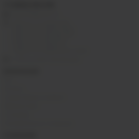
+7 (3952) 902-555
ekalyan38@gmail.com
г.Иркутск, ул. Седова, 36Б;
г.Иркутск, ул. Лермонтова, 2;
г.Иркутск, ул. Сергеева, 3/3А
г.Иркутск, ул. Мухиной, 8
г. Иркутск, ул. Горная, 5/1
г. Иркутск, ул. Байкальская, 244в/3
с 10:00 до 22:00, Без выходных
ИНФОРМАЦИЯ
Блог
Контакты
Условия обмена и возврата
Обратная связь
О компании
Пользовательское соглашение
О КОМПАНИИ