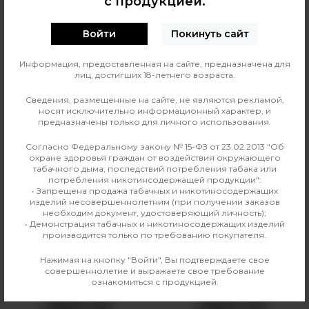
с продукцией.
0
О ТОВАРЕ
ОТЗЫВЫ
Войти
Покинуть сайт
Линейка жидкости
Аромамиксы VLIQ Shock
Информация, предоставленная на сайте, предназначена для
лиц, достигших 18-летнего возраста.
Страна изготовления
Россия
Сведения, размещенные на сайте, не являются рекламой,
носят исключительно информационный характер, и
Вкус
Напитки
предназначены только для личного использования.
Производитель
VLIQ
Согласно Федеральному закону № 15-ФЗ от 23.02.2013 "Об
охране здоровья граждан от воздействия окружающего
табачного дыма, последствий потребления табака или
Линейка
Аромамиксы VLIQ Shock
потребления никотинсодержащей продукции":
• Запрещена продажа табачных и никотиносодержащих
изделий несовершеннолетним (при получении заказов
необходим документ, удостоверяющий личность);
• Демонстрация табачных и никотиносодержащих изделий
Аналогичные товары
производится только по требованию покупателя.
Нажимая на кнопку "Войти", Вы подтверждаете свое
совершеннолетие и выражаете свое требование
ознакомиться с продукцией.