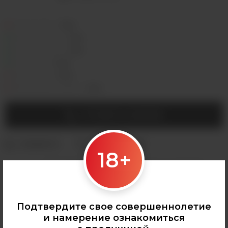
Седова, 36Б —
Лермонтова, 2 —
Сергеева, 3/3а —
Горная, 5/1 —
Мухиной, 8 —
Байкальская, 244в/3 —
УТОЧНИТЬ НАЛИЧИЕ
18+
Категории:
АРОМАМИКСЫ
,
VLIQ
,
Все аромамиксы
,
VLIQ Shock
Подтвердите свое совершеннолетие
и намерение ознакомиться