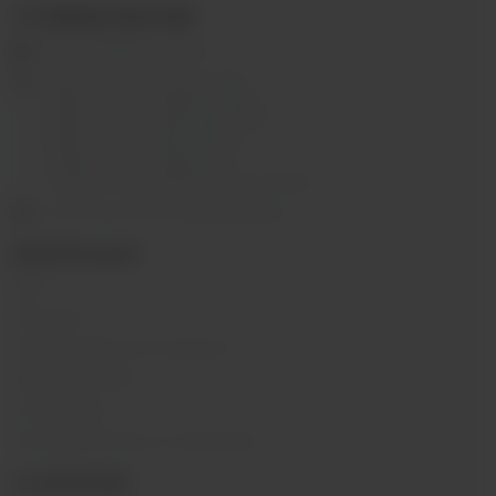
+7 (3952) 902-555
ekalyan38@gmail.com
г.Иркутск, ул. Седова, 36Б;
г.Иркутск, ул. Лермонтова, 2;
г.Иркутск, ул. Сергеева, 3/3А
г.Иркутск, ул. Мухиной, 8
г. Иркутск, ул. Горная, 5/1
г. Иркутск, ул. Байкальская, 244в/3
с 10:00 до 22:00, Без выходных
ИНФОРМАЦИЯ
Блог
Контакты
Условия обмена и возврата
Обратная связь
О компании
Пользовательское соглашение
О КОМПАНИИ