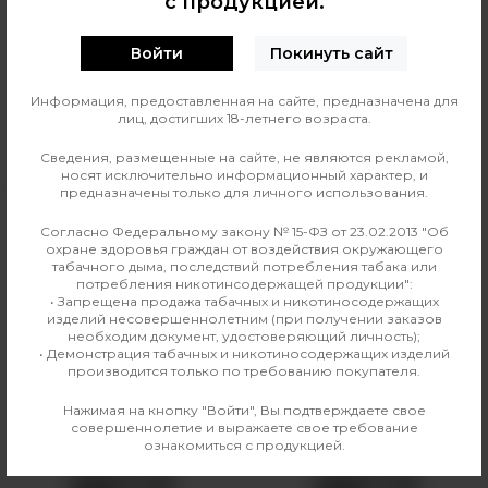
с продукцией.
0
О ТОВАРЕ
ОТЗЫВЫ
Войти
Покинуть сайт
Линейка жидкости
Аромамиксы VLIQ Shock
Информация, предоставленная на сайте, предназначена для
лиц, достигших 18-летнего возраста.
Страна изготовления
Россия
Сведения, размещенные на сайте, не являются рекламой,
носят исключительно информационный характер, и
Вкус
Цитрусовые
предназначены только для личного использования.
Производитель
VLIQ
Согласно Федеральному закону № 15-ФЗ от 23.02.2013 "Об
охране здоровья граждан от воздействия окружающего
табачного дыма, последствий потребления табака или
Линейка
Аромамиксы VLIQ Shock
потребления никотинсодержащей продукции":
• Запрещена продажа табачных и никотиносодержащих
изделий несовершеннолетним (при получении заказов
необходим документ, удостоверяющий личность);
• Демонстрация табачных и никотиносодержащих изделий
Аналогичные товары
производится только по требованию покупателя.
Нажимая на кнопку "Войти", Вы подтверждаете свое
совершеннолетие и выражаете свое требование
ознакомиться с продукцией.