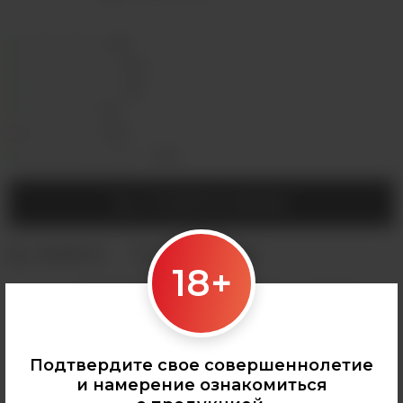
Седова, 36Б —
Лермонтова, 2 —
Сергеева, 3/3а —
Горная, 5/1 —
Мухиной, 8 —
Байкальская, 244в/3 —
УТОЧНИТЬ НАЛИЧИЕ
18+
Категории:
АРОМАМИКСЫ
,
VLIQ
,
Все аромамиксы
,
VLIQ Shock
Подтвердите свое совершеннолетие
и намерение ознакомиться