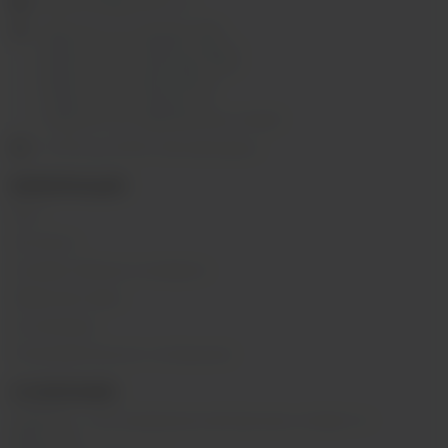
ekalyan38@gmail.com
г.Иркутск, ул. Седова, 36Б;
г.Иркутск, ул. Лермонтова, 2;
г.Иркутск, ул. Сергеева, 3/3А
г.Иркутск, ул. Мухиной, 8
г. Иркутск, ул. Горная, 5/1
г. Иркутск, ул. Байкальская, 244в/3
с 10:00 до 22:00, Без выходных
ИНФОРМАЦИЯ
Блог
Контакты
Условия обмена и возврата
Обратная связь
О компании
Пользовательское соглашение
О КОМПАНИИ
SIBVAPE - сеть магазинов электронных сигарет в г.
Иркутске.