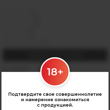
Седова, 36Б —
Лермонтова, 2 —
Сергеева, 3/3а —
Горная, 5/1 —
Мухиной, 8 —
Байкальская, 244в/3 —
СООБЩИТЬ О ПОСТУПЛЕНИИ
18+
Категории:
АРОМАМИКСЫ
,
Indosour
,
Все аромамиксы
Подтвердите свое совершеннолетие
и намерение ознакомиться
с продукцией.