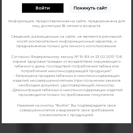
0
О ТОВАРЕ
ОТЗЫВЫ
Войти
Покинуть сайт
Информация, предоставленная на сайте, предназначена для
Линейка жидкости
Аромамиксы Indosour
лиц, достигших 18-летнего возраста.
Сведения, размещенные на сайте, не являются рекламой,
Страна изготовления
Россия
носят исключительно информационный характер, и
предназначены только для личного использования.
Производитель
Ohm Girl Company
Согласно Федеральному закону № 15-ФЗ от 23.02.2013 "Об
охране здоровья граждан от воздействия окружающего
Линейка
Аромамиксы Indosour
табачного дыма, последствий потребления табака или
потребления никотинсодержащей продукции":
• Запрещена продажа табачных и никотиносодержащих
изделий несовершеннолетним (при получении заказов
необходим документ, удостоверяющий личность);
Аналогичные товары
• Демонстрация табачных и никотиносодержащих изделий
производится только по требованию покупателя.
Нажимая на кнопку "Войти", Вы подтверждаете свое
совершеннолетие и выражаете свое требование
ознакомиться с продукцией.