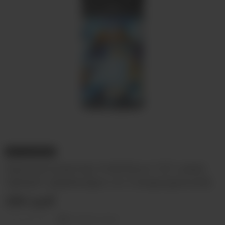
НЕТ В НАЛИЧИИ
Ароматизатор IndoSour V2 Laser
Splash (Дайкири со Смородиной)
280 руб
Оставить отзыв