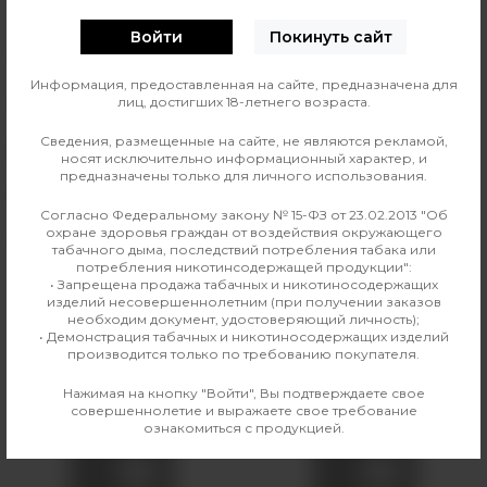
Войти
Покинуть сайт
Линейка жидкости
Аромамиксы Frost Wind
Информация, предоставленная на сайте, предназначена для
лиц, достигших 18-летнего возраста.
Страна изготовления
Россия
Сведения, размещенные на сайте, не являются рекламой,
Вкус
Цитрусовые
носят исключительно информационный характер, и
предназначены только для личного использования.
Производитель
Smoke Basic
Согласно Федеральному закону № 15-ФЗ от 23.02.2013 "Об
охране здоровья граждан от воздействия окружающего
Линейка
Аромамиксы Frost Wind
табачного дыма, последствий потребления табака или
потребления никотинсодержащей продукции":
• Запрещена продажа табачных и никотиносодержащих
изделий несовершеннолетним (при получении заказов
необходим документ, удостоверяющий личность);
Аналогичные товары
• Демонстрация табачных и никотиносодержащих изделий
производится только по требованию покупателя.
Нажимая на кнопку "Войти", Вы подтверждаете свое
совершеннолетие и выражаете свое требование
ознакомиться с продукцией.