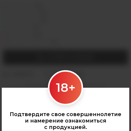
Седова, 36Б —
Лермонтова, 2 —
Сергеева, 3/3а —
Горная, 5/1 —
Мухиной, 8 —
Байкальская, 244в/3 —
УТОЧНИТЬ НАЛИЧИЕ
18+
Категории:
АРОМАМИКСЫ
,
Frost Wind
,
Все аромамиксы
Подтвердите свое совершеннолетие
и намерение ознакомиться
с продукцией.
0
О ТОВАРЕ
ОТЗЫВЫ