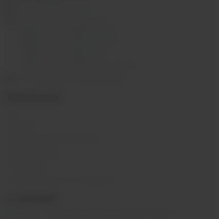
ekalyan38@gmail.com
г.Иркутск, ул. Седова, 36Б;
г.Иркутск, ул. Лермонтова, 2;
г.Иркутск, ул. Сергеева, 3/3А
г.Иркутск, ул. Мухиной, 8
г. Иркутск, ул. Горная, 5/1
г. Иркутск, ул. Байкальская, 244в/3
с 10:00 до 22:00, Без выходных
ИНФОРМАЦИЯ
Блог
Контакты
Условия обмена и возврата
Обратная связь
О компании
Пользовательское соглашение
О КОМПАНИИ
SIBVAPE - сеть магазинов электронных сигарет в г.