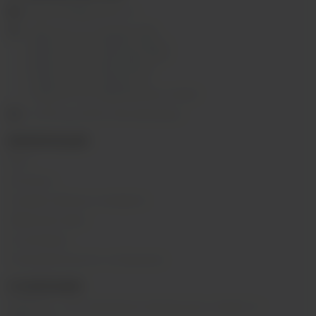
ekalyan38@gmail.com
г.Иркутск, ул. Седова, 36Б;
г.Иркутск, ул. Лермонтова, 2;
г.Иркутск, ул. Сергеева, 3/3А
г.Иркутск, ул. Мухиной, 8
г. Иркутск, ул. Горная, 5/1
г. Иркутск, ул. Байкальская, 244в/3
с 10:00 до 22:00, Без выходных
ИНФОРМАЦИЯ
Блог
Контакты
Условия обмена и возврата
Обратная связь
О компании
Пользовательское соглашение
О КОМПАНИИ
SIBVAPE - сеть магазинов электронных сигарет в г.