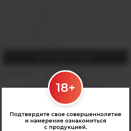
Седова, 36Б —
Лермонтова, 2 —
Сергеева, 3/3а —
Горная, 5/1 —
Мухиной, 8 —
Байкальская, 244в/3 —
УТОЧНИТЬ НАЛИЧИЕ
18+
Категории:
АРОМАМИКСЫ
,
Frost Wind
,
Все аромамиксы
Подтвердите свое совершеннолетие
и намерение ознакомиться
с продукцией.
0
О ТОВАРЕ
ОТЗЫВЫ