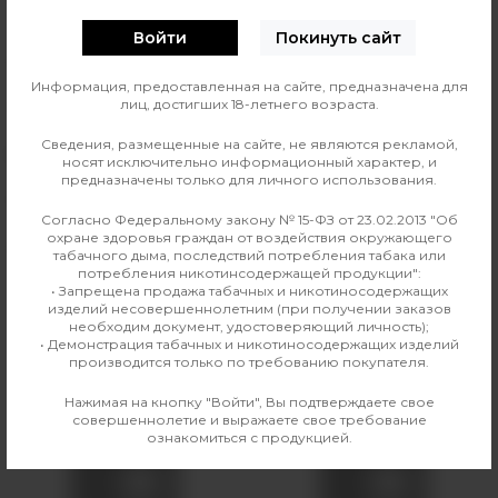
Войти
Покинуть сайт
Линейка жидкости
Аромамиксы Frost Wind
Информация, предоставленная на сайте, предназначена для
лиц, достигших 18-летнего возраста.
Страна изготовления
Россия
Сведения, размещенные на сайте, не являются рекламой,
Вкус
Цитрусовые
носят исключительно информационный характер, и
предназначены только для личного использования.
Производитель
Smoke Basic
Согласно Федеральному закону № 15-ФЗ от 23.02.2013 "Об
охране здоровья граждан от воздействия окружающего
Линейка
Аромамиксы Frost Wind
табачного дыма, последствий потребления табака или
потребления никотинсодержащей продукции":
• Запрещена продажа табачных и никотиносодержащих
изделий несовершеннолетним (при получении заказов
необходим документ, удостоверяющий личность);
Аналогичные товары
• Демонстрация табачных и никотиносодержащих изделий
производится только по требованию покупателя.
Нажимая на кнопку "Войти", Вы подтверждаете свое
совершеннолетие и выражаете свое требование
ознакомиться с продукцией.