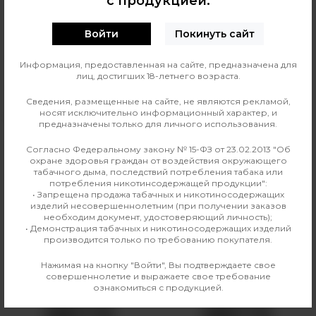
с продукцией.
0
О ТОВАРЕ
ОТЗЫВЫ
Войти
Покинуть сайт
Линейка жидкости
Аромамиксы Frost Wind
Информация, предоставленная на сайте, предназначена для
лиц, достигших 18-летнего возраста.
Страна изготовления
Россия
Сведения, размещенные на сайте, не являются рекламой,
носят исключительно информационный характер, и
Вкус
Экзотика
предназначены только для личного использования.
Производитель
Smoke Basic
Согласно Федеральному закону № 15-ФЗ от 23.02.2013 "Об
охране здоровья граждан от воздействия окружающего
табачного дыма, последствий потребления табака или
Линейка
Аромамиксы Frost Wind
потребления никотинсодержащей продукции":
• Запрещена продажа табачных и никотиносодержащих
изделий несовершеннолетним (при получении заказов
необходим документ, удостоверяющий личность);
• Демонстрация табачных и никотиносодержащих изделий
Аналогичные товары
производится только по требованию покупателя.
Нажимая на кнопку "Войти", Вы подтверждаете свое
совершеннолетие и выражаете свое требование
ознакомиться с продукцией.