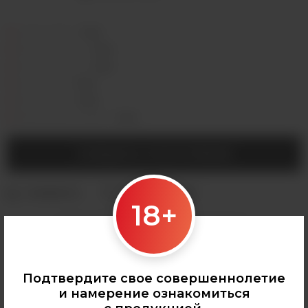
Седова, 36Б —
Лермонтова, 2 —
Сергеева, 3/3а —
Горная, 5/1 —
Мухиной, 8 —
Байкальская, 244в/3 —
СООБЩИТЬ О ПОСТУПЛЕНИИ
18+
Категории:
АРОМАМИКСЫ
,
Frost Wind
,
Все аромамиксы
Подтвердите свое совершеннолетие
и намерение ознакомиться