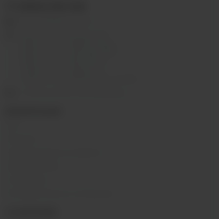
+7 (3952) 902-555
ekalyan38@gmail.com
г.Иркутск, ул. Седова, 36Б;
г.Иркутск, ул. Лермонтова, 2;
г.Иркутск, ул. Сергеева, 3/3А
г.Иркутск, ул. Мухиной, 8
г. Иркутск, ул. Горная, 5/1
г. Иркутск, ул. Байкальская, 244в/3
с 10:00 до 22:00, Без выходных
ИНФОРМАЦИЯ
Блог
Контакты
Условия обмена и возврата
Обратная связь
О компании
Пользовательское соглашение
О КОМПАНИИ