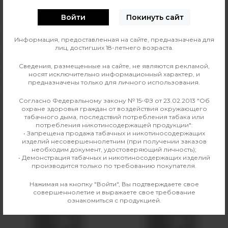
Войти
Покинуть сайт
Линейка жидкости
Аромамиксы DARK X SIZE
Информация, предоставленная на сайте, предназначена для
лиц, достигших 18-летнего возраста.
Страна изготовления
Россия
Сведения, размещенные на сайте, не являются рекламой,
Вкус
Напитки
носят исключительно информационный характер, и
предназначены только для личного использования.
Производитель
DARK X SIZE
Согласно Федеральному закону № 15-ФЗ от 23.02.2013 "Об
охране здоровья граждан от воздействия окружающего
Линейка
Аромамиксы DARK X SIZE
табачного дыма, последствий потребления табака или
потребления никотинсодержащей продукции":
• Запрещена продажа табачных и никотиносодержащих
изделий несовершеннолетним (при получении заказов
необходим документ, удостоверяющий личность);
Аналогичные товары
• Демонстрация табачных и никотиносодержащих изделий
производится только по требованию покупателя.
Нажимая на кнопку "Войти", Вы подтверждаете свое
совершеннолетие и выражаете свое требование
ознакомиться с продукцией.