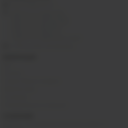
ekalyan38@gmail.com
г.Иркутск, ул. Седова, 36Б;
г.Иркутск, ул. Лермонтова, 2;
г.Иркутск, ул. Сергеева, 3/3А
г.Иркутск, ул. Мухиной, 8
г. Иркутск, ул. Горная, 5/1
г. Иркутск, ул. Байкальская, 244в/3
с 10:00 до 22:00, Без выходных
ИНФОРМАЦИЯ
Блог
Контакты
Условия обмена и возврата
Обратная связь
О компании
Пользовательское соглашение
О КОМПАНИИ
SIBVAPE - сеть магазинов электронных сигарет в г.