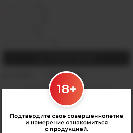
Седова, 36Б —
Лермонтова, 2 —
Сергеева, 3/3а —
Горная, 5/1 —
Мухиной, 8 —
Байкальская, 244в/3 —
УТОЧНИТЬ НАЛИЧИЕ
18+
Категории:
АРОМАМИКСЫ
,
DARK X SIZE
,
Все аромамиксы
Подтвердите свое совершеннолетие
и намерение ознакомиться
с продукцией.
0
О ТОВАРЕ
ОТЗЫВЫ