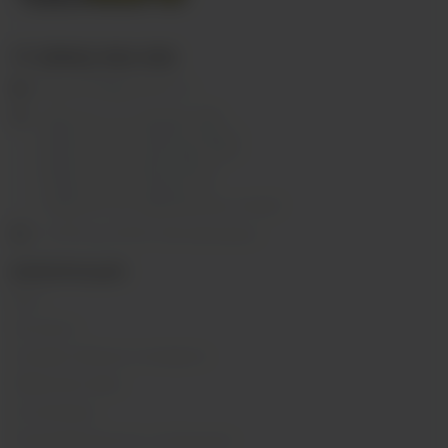
+7 (3952) 902-555
ekalyan38@gmail.com
г.Иркутск, ул. Седова, 36Б;
г.Иркутск, ул. Лермонтова, 2;
г.Иркутск, ул. Сергеева, 3/3А
г.Иркутск, ул. Мухиной, 8
г. Иркутск, ул. Горная, 5/1
г. Иркутск, ул. Байкальская, 244в/3
с 10:00 до 22:00, Без выходных
ИНФОРМАЦИЯ
Блог
Контакты
Условия обмена и возврата
Обратная связь
О компании
Пользовательское соглашение