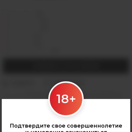
Седова, 36Б —
Лермонтова, 2 —
Сергеева, 3/3а —
Горная, 5/1 —
Мухиной, 8 —
Байкальская, 244в/3 —
СООБЩИТЬ О ПОСТУПЛЕНИИ
18+
Категории:
АРОМАМИКСЫ
,
ARCANE by Elisium
,
Все аромамиксы
Подтвердите свое совершеннолетие