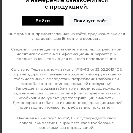
и намерение ознакомиться
с продукцией.
0
О ТОВАРЕ
ОТЗЫВЫ
Войти
Покинуть сайт
Линейка жидкости
Аромамиксы ARCANE by
Elysium
Информация, предоставленная на сайте, предназначена для
лиц, достигших 18-летнего возраста.
Страна изготовления
Россия
Сведения, размещенные на сайте, не являются рекламой,
носят исключительно информационный характер, и
Вкус
Экзотика
предназначены только для личного использования.
Производитель
Elisium
Согласно Федеральному закону № 15-ФЗ от 23.02.2013 "Об
охране здоровья граждан от воздействия окружающего
табачного дыма, последствий потребления табака или
Линейка
Аромамиксы ARCANE by
потребления никотинсодержащей продукции":
Elysium
• Запрещена продажа табачных и никотиносодержащих
изделий несовершеннолетним (при получении заказов
необходим документ, удостоверяющий личность);
• Демонстрация табачных и никотиносодержащих изделий
производится только по требованию покупателя.
Аналогичные товары
Нажимая на кнопку "Войти", Вы подтверждаете свое
совершеннолетие и выражаете свое требование
ознакомиться с продукцией.